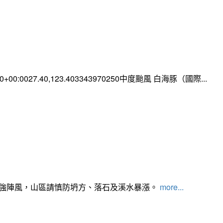
:00+00:0027.40,123.403343970250中度颱風 白海豚（國際...
及強陣風，山區請慎防坍方、落石及溪水暴漲。
more...