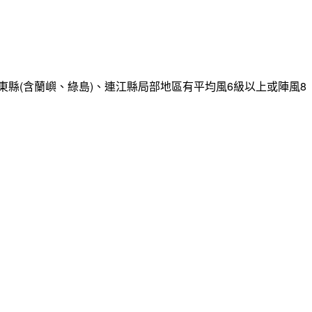
縣(含蘭嶼、綠島)、連江縣局部地區有平均風6級以上或陣風8