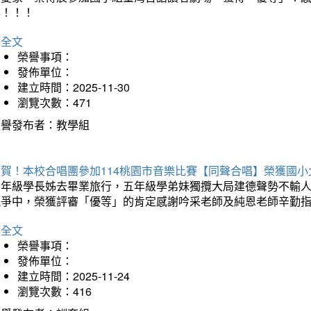
喜！！！
詳全文
榮譽事項：
發佈單位：
建立時間：2025-11-30
瀏覽次數：471
榮譽發布者：教學組
狂賀！本校合唱團參加114桃園市音樂比賽【同聲合唱】榮獲國小
六年級學長姊去畢業旅行，五年級學弟妹獨攬大局建德聲勢不輸
競爭中，榮獲評審「優等」的肯定感謝吟采老師及純恩老師辛勤
詳全文
榮譽事項：
發佈單位：
建立時間：2025-11-24
瀏覽次數：416