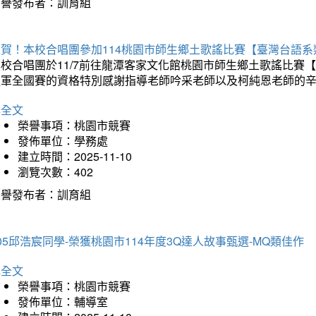
榮譽發布者：訓育組
狂賀！本校合唱團參加114桃園市師生鄉土歌謠比賽【臺灣台語
本校合唱團於11/7前往龍潭客家文化館桃園市師生鄉土歌謠比
進軍全國賽的資格特別感謝指導老師吟采老師以及柯純恩老師的
詳全文
榮譽事項：桃園市競賽
發佈單位：學務處
建立時間：2025-11-10
瀏覽次數：402
榮譽發布者：訓育組
05邱浩宸同學-榮獲桃園市114年度3Q達人故事甄選-MQ類佳作
詳全文
榮譽事項：桃園市競賽
發佈單位：輔導室