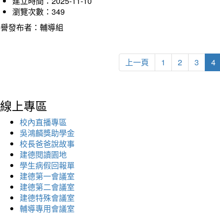
建立時間：2025-11-10
瀏覽次數：349
榮譽發布者：輔導組
上一頁
1
2
3
4
線上專區
校內直播專區
吳鴻麟獎助學金
校長爸爸說故事
建德閱讀園地
學生病假回報單
建德第一會議室
建德第二會議室
建德特殊會議室
輔導專用會議室