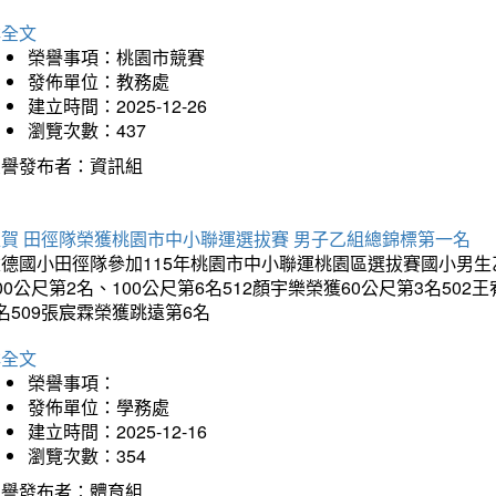
詳全文
榮譽事項：桃園市競賽
發佈單位：教務處
建立時間：2025-12-26
瀏覽次數：437
榮譽發布者：資訊組
狂賀 田徑隊榮獲桃園市中小聯運選拔賽 男子乙組總錦標第一名
德國小田徑隊參加115年桃園市中小聯運桃園區選拔賽國小男生乙組
00公尺第2名、100公尺第6名512顏宇樂榮獲60公尺第3名50
名509張宸霖榮獲跳遠第6名
詳全文
榮譽事項：
發佈單位：學務處
建立時間：2025-12-16
瀏覽次數：354
榮譽發布者：體育組