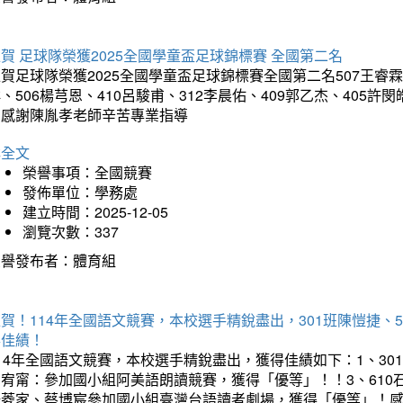
賀 足球隊榮獲2025全國學童盃足球錦標賽 全國第二名
賀足球隊榮獲2025全國學童盃足球錦標賽全國第二名507王睿霖、5
、506楊芎恩、410呂駿甫、312李晨佑、409郭乙杰、405許閔
羽感謝陳胤孝老師辛苦專業指導
詳全文
榮譽事項：全國競賽
發佈單位：學務處
建立時間：2025-12-05
瀏覽次數：337
榮譽發布者：體育組
賀！114年全國語文競賽，本校選手精銳盡出，301班陳愷捷、
得佳績！
14年全國語文競賽，本校選手精銳盡出，獲得佳績如下：1、30
曾宥甯：參加國小組阿美語朗讀競賽，獲得「優等」！！3、610
楊菱家、蔡博宸參加國小組臺灣台語讀者劇場，獲得「優等」！