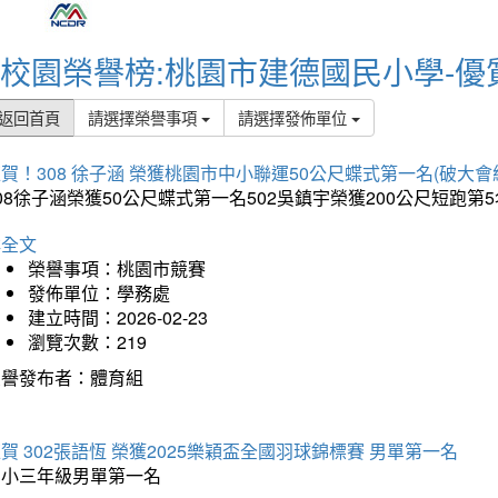
校園榮譽榜:桃園市建德國民小學-優
返回首頁
請選擇榮譽事項
請選擇發佈單位
賀！308 徐子涵 榮獲桃園市中小聯運50公尺蝶式第一名(破大會
08徐子涵榮獲50公尺蝶式第一名502吳鎮宇榮獲200公尺短跑第
詳全文
榮譽事項：桃園市競賽
發佈單位：學務處
建立時間：2026-02-23
瀏覽次數：219
榮譽發布者：體育組
賀 302張語恆 榮獲2025樂穎盃全國羽球錦標賽 男單第一名
國小三年級男單第一名