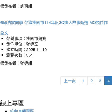
榮譽發布者：訓育組
05邱浩宸同學-榮獲桃園市114年度3Q達人故事甄選-MQ類佳作
詳全文
榮譽事項：桃園市競賽
發佈單位：輔導室
建立時間：2025-11-10
瀏覽次數：351
榮譽發布者：輔導組
上一頁
1
2
3
4
線上專區
校內直播專區