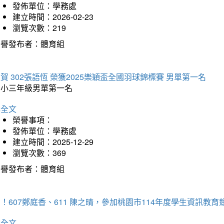
發佈單位：學務處
建立時間：2026-02-23
瀏覽次數：219
榮譽發布者：體育組
賀 302張語恆 榮獲2025樂穎盃全國羽球錦標賽 男單第一名
國小三年級男單第一名
詳全文
榮譽事項：
發佈單位：學務處
建立時間：2025-12-29
瀏覽次數：369
榮譽發布者：體育組
！607鄭庭香、611 陳之晴，參加桃園市114年度學生資訊教
詳全文