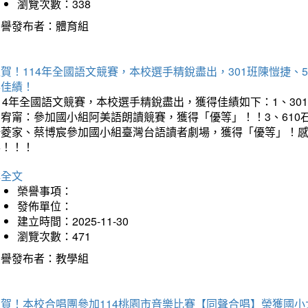
瀏覽次數：338
榮譽發布者：體育組
賀！114年全國語文競賽，本校選手精銳盡出，301班陳愷捷、
得佳績！
14年全國語文競賽，本校選手精銳盡出，獲得佳績如下：1、30
曾宥甯：參加國小組阿美語朗讀競賽，獲得「優等」！！3、610
楊菱家、蔡博宸參加國小組臺灣台語讀者劇場，獲得「優等」！
喜！！！
詳全文
榮譽事項：
發佈單位：
建立時間：2025-11-30
瀏覽次數：471
榮譽發布者：教學組
狂賀！本校合唱團參加114桃園市音樂比賽【同聲合唱】榮獲國小