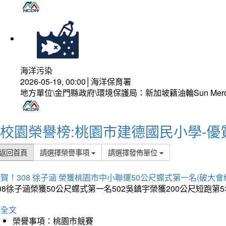
海洋污染
2026-05-19, 00:00│海洋保育署
地方單位\金門縣政府\環境保護局：新加坡籍油輪Sun Mer
校園榮譽榜:桃園市建德國民小學-優
返回首頁
請選擇榮譽事項
請選擇發佈單位
賀！308 徐子涵 榮獲桃園市中小聯運50公尺蝶式第一名(破大會
08徐子涵榮獲50公尺蝶式第一名502吳鎮宇榮獲200公尺短跑第
詳全文
榮譽事項：桃園市競賽