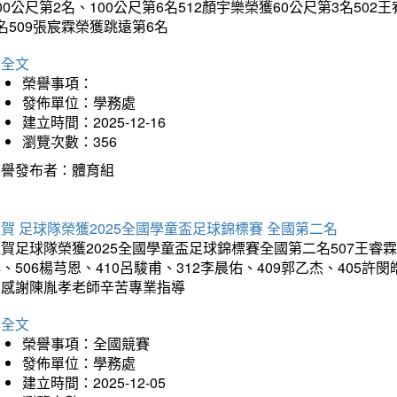
00公尺第2名、100公尺第6名512顏宇樂榮獲60公尺第3名50
名509張宸霖榮獲跳遠第6名
詳全文
榮譽事項：
發佈單位：學務處
建立時間：2025-12-16
瀏覽次數：356
榮譽發布者：體育組
賀 足球隊榮獲2025全國學童盃足球錦標賽 全國第二名
賀足球隊榮獲2025全國學童盃足球錦標賽全國第二名507王睿霖、5
、506楊芎恩、410呂駿甫、312李晨佑、409郭乙杰、405許閔
羽感謝陳胤孝老師辛苦專業指導
詳全文
榮譽事項：全國競賽
發佈單位：學務處
建立時間：2025-12-05