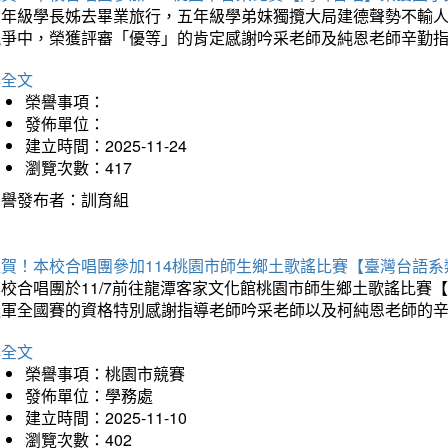
六年級學長姊去畢業旅行，五年級學弟妹獨攬大局建德聲勢不輸
競爭中，榮獲評審「優等」的肯定感謝吟采老師及純恩老師辛勤
詳全文
榮譽事項：
發佈單位：
建立時間：2025-11-24
瀏覽次數：417
榮譽發布者：訓育組
狂賀！本校合唱團參加114桃園市師生鄉土歌謠比賽【臺灣台語
本校合唱團於11/7前往龍潭客家文化館桃園市師生鄉土歌謠比
進軍全國賽的資格特別感謝指導老師吟采老師以及柯純恩老師的
詳全文
榮譽事項：桃園市競賽
發佈單位：學務處
建立時間：2025-11-10
瀏覽次數：402