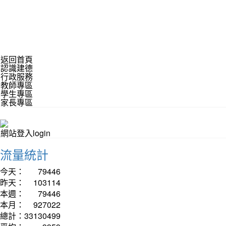
返回首頁
認識建德
行政服務
教師專區
學生專區
家長專區
網站登入login
流量統計
今天：
79446
昨天：
103114
本週：
79446
本月：
927022
總計：
33130499