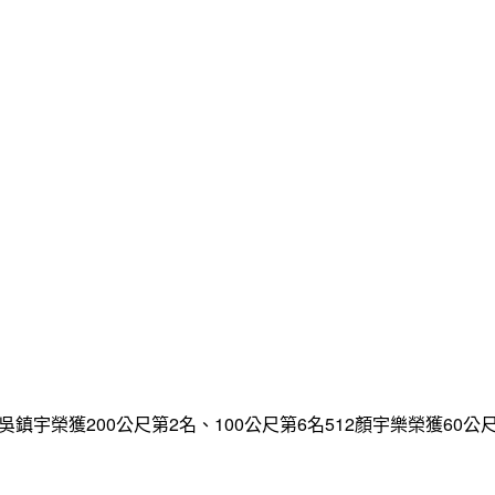
鎮宇榮獲200公尺第2名、100公尺第6名512顏宇樂榮獲60公