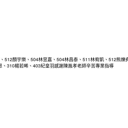
12顏宇樂、504林昱嘉、504林昌泰、511林宥凱、512熊爍堯
甘紹恩、310楊若晞、403紀皇羽感謝陳胤孝老師辛苦專業指導