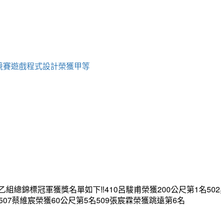
育競賽遊戲程式設計榮獲甲等
錦標冠軍獲獎名單如下‼️410呂駿甫榮獲200公尺第1名502吳
507蔡維宸榮獲60公尺第5名509張宸霖榮獲跳遠第6名