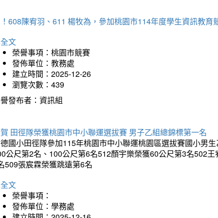
！608陳宥羽、611 楊牧為，參加桃園市114年度學生資訊教
詳全文
榮譽事項：桃園市競賽
發佈單位：教務處
建立時間：2025-12-26
瀏覽次數：439
榮譽發布者：資訊組
狂賀 田徑隊榮獲桃園市中小聯運選拔賽 男子乙組總錦標第一名
德國小田徑隊參加115年桃園市中小聯運桃園區選拔賽國小男生乙組
00公尺第2名、100公尺第6名512顏宇樂榮獲60公尺第3名50
名509張宸霖榮獲跳遠第6名
詳全文
榮譽事項：
發佈單位：學務處
建立時間：2025-12-16