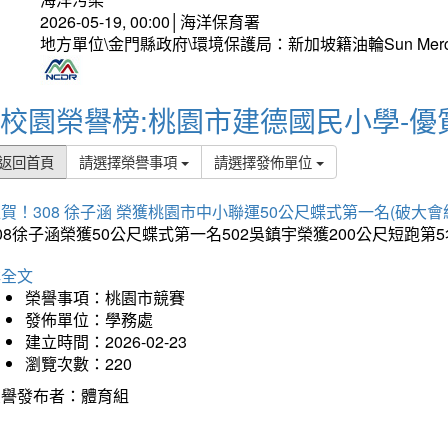
2026-05-19, 00:00│海洋保育署
地方單位\金門縣政府\環境保護局：新加坡籍油輪Sun Mer
校園榮譽榜:桃園市建德國民小學-優
返回首頁
請選擇榮譽事項
請選擇發佈單位
賀！308 徐子涵 榮獲桃園市中小聯運50公尺蝶式第一名(破大會
08徐子涵榮獲50公尺蝶式第一名502吳鎮宇榮獲200公尺短跑第
詳全文
榮譽事項：桃園市競賽
發佈單位：學務處
建立時間：2026-02-23
瀏覽次數：220
榮譽發布者：體育組