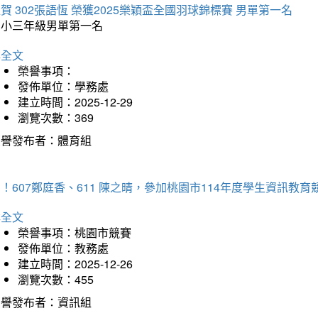
賀 302張語恆 榮獲2025樂穎盃全國羽球錦標賽 男單第一名
國小三年級男單第一名
詳全文
榮譽事項：
發佈單位：學務處
建立時間：2025-12-29
瀏覽次數：369
榮譽發布者：體育組
！607鄭庭香、611 陳之晴，參加桃園市114年度學生資訊教
詳全文
榮譽事項：桃園市競賽
發佈單位：教務處
建立時間：2025-12-26
瀏覽次數：455
榮譽發布者：資訊組