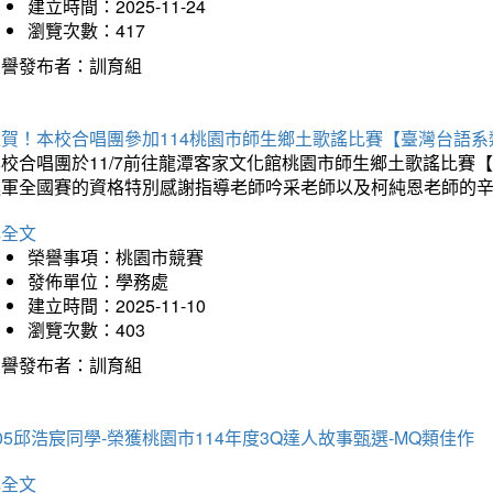
建立時間：2025-11-24
瀏覽次數：417
榮譽發布者：訓育組
狂賀！本校合唱團參加114桃園市師生鄉土歌謠比賽【臺灣台語
本校合唱團於11/7前往龍潭客家文化館桃園市師生鄉土歌謠比
進軍全國賽的資格特別感謝指導老師吟采老師以及柯純恩老師的
詳全文
榮譽事項：桃園市競賽
發佈單位：學務處
建立時間：2025-11-10
瀏覽次數：403
榮譽發布者：訓育組
05邱浩宸同學-榮獲桃園市114年度3Q達人故事甄選-MQ類佳作
詳全文