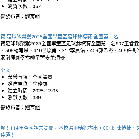
瀏覽次數：357
榮譽發布者：體育組
賀 足球隊榮獲2025全國學童盃足球錦標賽 全國第二名
賀足球隊榮獲2025全國學童盃足球錦標賽全國第二名507王睿霖、5
、506楊芎恩、410呂駿甫、312李晨佑、409郭乙杰、405許閔
羽感謝陳胤孝老師辛苦專業指導
詳全文
榮譽事項：全國競賽
發佈單位：學務處
建立時間：2025-12-05
瀏覽次數：339
榮譽發布者：體育組
賀！114年全國語文競賽，本校選手精銳盡出，301班陳愷捷、
得佳績！