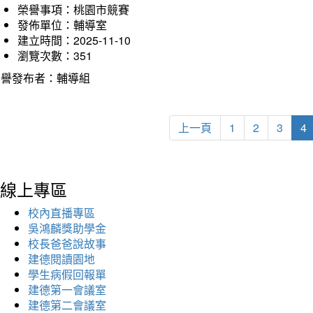
榮譽事項：桃園市競賽
發佈單位：輔導室
建立時間：2025-11-10
瀏覽次數：351
榮譽發布者：輔導組
上一頁
1
2
3
4
線上專區
校內直播專區
吳鴻麟獎助學金
校長爸爸說故事
建德閱讀園地
學生病假回報單
建德第一會議室
建德第二會議室