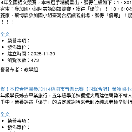
14年全國語文競賽，本校選手精銳盡出，獲得佳績如下：1、30
曾宥甯：參加國小組阿美語朗讀競賽，獲得「優等」！！3、610
楊菱家、蔡博宸參加國小組臺灣台語讀者劇場，獲得「優等」！
喜！！！
詳全文
榮譽事項：
發佈單位：
建立時間：2025-11-30
瀏覽次數：473
榮譽發布者：教學組
狂賀！本校合唱團參加114桃園市音樂比賽【同聲合唱】榮獲國小
六年級學長姊去畢業旅行，五年級學弟妹獨攬大局建德聲勢不輸
競爭中，榮獲評審「優等」的肯定感謝吟采老師及純恩老師辛勤
詳全文
榮譽事項：
發佈單位：