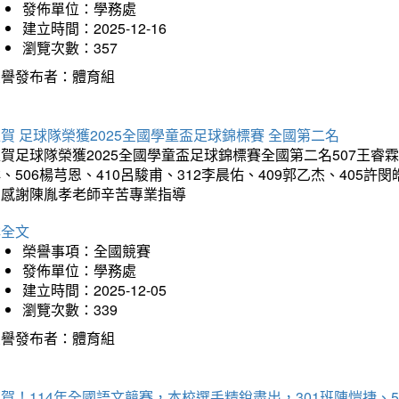
發佈單位：學務處
建立時間：2025-12-16
瀏覽次數：357
榮譽發布者：體育組
賀 足球隊榮獲2025全國學童盃足球錦標賽 全國第二名
賀足球隊榮獲2025全國學童盃足球錦標賽全國第二名507王睿霖、5
、506楊芎恩、410呂駿甫、312李晨佑、409郭乙杰、405許閔
羽感謝陳胤孝老師辛苦專業指導
詳全文
榮譽事項：全國競賽
發佈單位：學務處
建立時間：2025-12-05
瀏覽次數：339
榮譽發布者：體育組
賀！114年全國語文競賽，本校選手精銳盡出，301班陳愷捷、