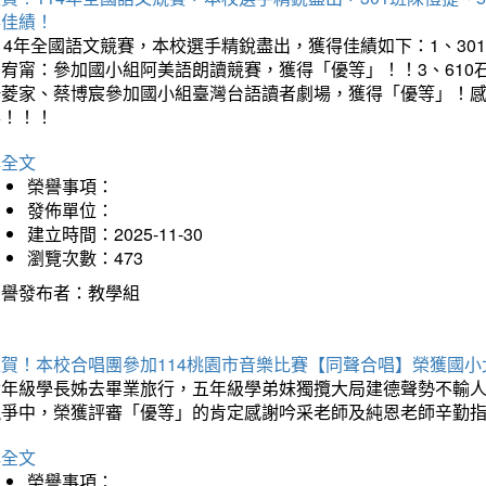
得佳績！
14年全國語文競賽，本校選手精銳盡出，獲得佳績如下：1、30
曾宥甯：參加國小組阿美語朗讀競賽，獲得「優等」！！3、610
楊菱家、蔡博宸參加國小組臺灣台語讀者劇場，獲得「優等」！
喜！！！
詳全文
榮譽事項：
發佈單位：
建立時間：2025-11-30
瀏覽次數：473
榮譽發布者：教學組
狂賀！本校合唱團參加114桃園市音樂比賽【同聲合唱】榮獲國小
六年級學長姊去畢業旅行，五年級學弟妹獨攬大局建德聲勢不輸
競爭中，榮獲評審「優等」的肯定感謝吟采老師及純恩老師辛勤
詳全文
榮譽事項：