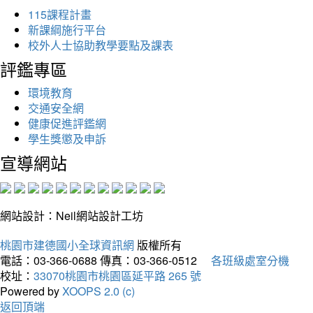
115課程計畫
新課綱施行平台
校外人士協助教學要點及課表
評鑑專區
環境教育
交通安全網
健康促進評鑑網
學生獎懲及申訴
宣導網站
網站設計：Neil網站設計工坊
桃園市建德國小全球資訊網
版權所有
電話：03-366-0688
傳真：03-366-0512
各班級處室分機
校址：
33070桃園市桃園區延平路 265 號
Powered by
XOOPS 2.0 (c)
返回頂端