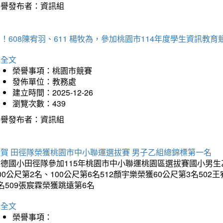
榮譽發布者：資訊組
！608陳宥羽、611 楊牧為，參加桃園市114年度學生資訊教
詳全文
榮譽事項：桃園市競賽
發佈單位：教務處
建立時間：2025-12-26
瀏覽次數：439
榮譽發布者：資訊組
狂賀 田徑隊榮獲桃園市中小聯運選拔賽 男子乙組總錦標第一名
德國小田徑隊參加115年桃園市中小聯運桃園區選拔賽國小男生乙組
00公尺第2名、100公尺第6名512顏宇樂榮獲60公尺第3名50
名509張宸霖榮獲跳遠第6名
詳全文
榮譽事項：