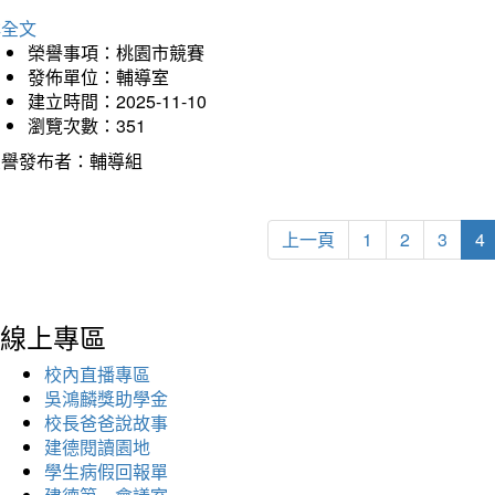
詳全文
榮譽事項：桃園市競賽
發佈單位：輔導室
建立時間：2025-11-10
瀏覽次數：351
榮譽發布者：輔導組
上一頁
1
2
3
4
線上專區
校內直播專區
吳鴻麟獎助學金
校長爸爸說故事
建德閱讀園地
學生病假回報單