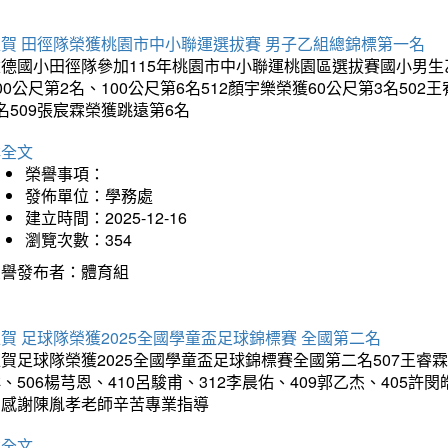
狂賀 田徑隊榮獲桃園市中小聯運選拔賽 男子乙組總錦標第一名
德國小田徑隊參加115年桃園市中小聯運桃園區選拔賽國小男生乙組
00公尺第2名、100公尺第6名512顏宇樂榮獲60公尺第3名50
名509張宸霖榮獲跳遠第6名
詳全文
榮譽事項：
發佈單位：學務處
建立時間：2025-12-16
瀏覽次數：354
榮譽發布者：體育組
賀 足球隊榮獲2025全國學童盃足球錦標賽 全國第二名
賀足球隊榮獲2025全國學童盃足球錦標賽全國第二名507王睿霖、5
、506楊芎恩、410呂駿甫、312李晨佑、409郭乙杰、405許閔
羽感謝陳胤孝老師辛苦專業指導
詳全文