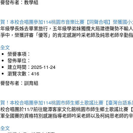
榮譽發布者：教學組
狂賀！本校合唱團參加114桃園市音樂比賽【同聲合唱】榮獲國小
六年級學長姊去畢業旅行，五年級學弟妹獨攬大局建德聲勢不輸
競爭中，榮獲評審「優等」的肯定感謝吟采老師及純恩老師辛勤
詳全文
榮譽事項：
發佈單位：
建立時間：2025-11-24
瀏覽次數：416
榮譽發布者：訓育組
狂賀！本校合唱團參加114桃園市師生鄉土歌謠比賽【臺灣台語
本校合唱團於11/7前往龍潭客家文化館桃園市師生鄉土歌謠比
進軍全國賽的資格特別感謝指導老師吟采老師以及柯純恩老師的
詳全文