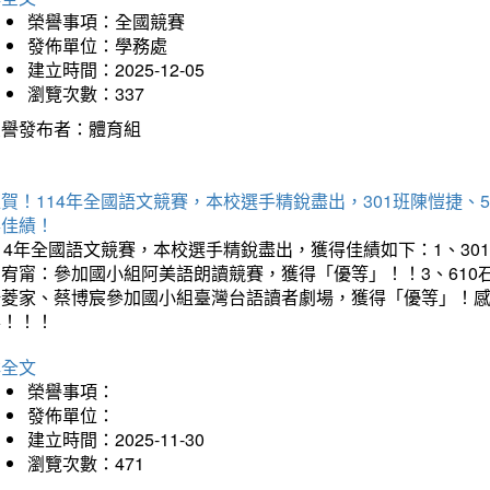
榮譽事項：全國競賽
發佈單位：學務處
建立時間：2025-12-05
瀏覽次數：337
榮譽發布者：體育組
賀！114年全國語文競賽，本校選手精銳盡出，301班陳愷捷、
得佳績！
14年全國語文競賽，本校選手精銳盡出，獲得佳績如下：1、30
曾宥甯：參加國小組阿美語朗讀競賽，獲得「優等」！！3、610
楊菱家、蔡博宸參加國小組臺灣台語讀者劇場，獲得「優等」！
喜！！！
詳全文
榮譽事項：
發佈單位：
建立時間：2025-11-30
瀏覽次數：471