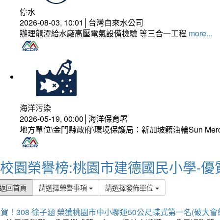
停水
2026-08-03, 10:01│台灣自來水公司
辦理龍潭給水廠高壓電氣設備檢驗 等三合一工程
more...
海洋污染
2026-05-19, 00:00│海洋保育署
地方單位\金門縣政府\環境保護局：新加坡籍油輪Sun Mer
校園榮譽榜:桃園市建德國民小學-優
返回首頁
請選擇榮譽事項
請選擇發佈單位
賀！308 徐子涵 榮獲桃園市中小聯運50公尺蝶式第一名(破大會