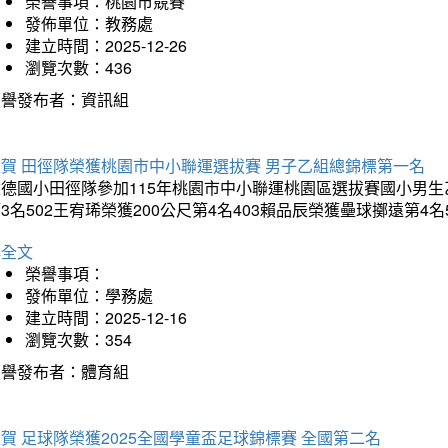
榮譽事項：桃園市競賽
發佈單位：教務處
建立時間：2025-12-26
瀏覽次數：436
榮譽發布者：資訊組
狂賀 田徑隊榮獲桃園市中小聯運選拔賽 男子乙組總錦標第一名
德國小田徑隊參加115年桃園市中小聯運桃園區選拔賽國小男生乙組總
3名502王宥琋榮獲200公尺第4名403賴品辰榮獲壘球擲遠第4名
詳全文
榮譽事項：
發佈單位：學務處
建立時間：2025-12-16
瀏覽次數：354
榮譽發布者：體育組
賀 足球隊榮獲2025全國學童盃足球錦標賽 全國第二名