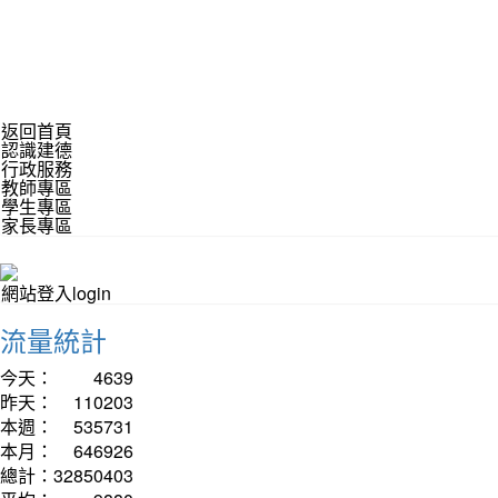
返回首頁
認識建德
行政服務
教師專區
學生專區
家長專區
網站登入login
流量統計
今天：
4639
昨天：
110203
本週：
535731
本月：
646926
總計：
32850403