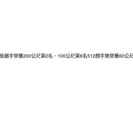
鎮宇榮獲200公尺第2名、100公尺第6名512顏宇樂榮獲60公