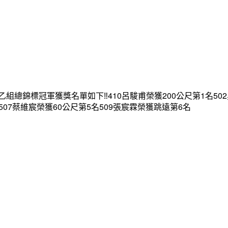
錦標冠軍獲獎名單如下‼️410呂駿甫榮獲200公尺第1名502吳
507蔡維宸榮獲60公尺第5名509張宸霖榮獲跳遠第6名