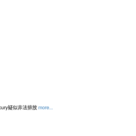
cury疑似非法排放
more...