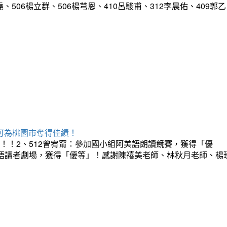
、506楊立群、506楊芎恩、410呂駿甫、312李晨佑、409郭乙
承可為桃園市奪得佳績！
！！2、512曾宥甯：參加國小組阿美語朗讀競賽，獲得「優
台語讀者劇場，獲得「優等」！感謝陳禧美老師、林秋月老師、楊