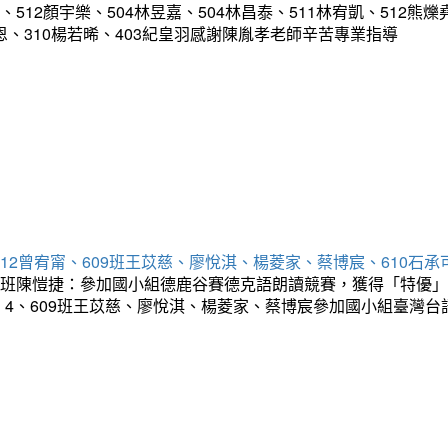
12顏宇樂、504林昱嘉、504林昌泰、511林宥凱、512熊爍堯
甘紹恩、310楊若晞、403紀皇羽感謝陳胤孝老師辛苦專業指導
512曾宥甯、609班王苡慈、廖悅淇、楊菱家、蔡博宸、610石
01班陳愷捷：參加國小組德鹿谷賽德克語朗讀競賽，獲得「特優」
！4、609班王苡慈、廖悅淇、楊菱家、蔡博宸參加國小組臺灣