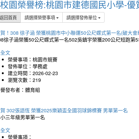
校園榮譽榜:桃園市建德國民小學-優
返回首頁
請選擇榮譽事項
請選擇發佈單位
賀！308 徐子涵 榮獲桃園市中小聯運50公尺蝶式第一名(破大會
08徐子涵榮獲50公尺蝶式第一名502吳鎮宇榮獲200公尺短跑第
詳全文
榮譽事項：桃園市競賽
發佈單位：學務處
建立時間：2026-02-23
瀏覽次數：219
榮譽發布者：體育組
賀 302張語恆 榮獲2025樂穎盃全國羽球錦標賽 男單第一名
國小三年級男單第一名
詳全文
榮譽事項：