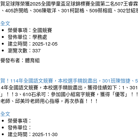
賀足球隊榮獲2025全國學童盃足球錦標賽全國第二名507王睿霖、5
、405許閔皓、306陳敬洋、301柯懿格、509蔡榕庭、302
詳全文
榮譽事項：全國競賽
發佈單位：學務處
建立時間：2025-12-05
瀏覽次數：337
榮譽發布者：體育組
賀！114年全國語文競賽，本校選手精銳盡出，301班陳愷捷、
114年全國語文競賽，本校選手精銳盡出，獲得佳績如下：1、3
等」！！3、610石承可：參加國小組寫字競賽，獲得「優等」！
媚老師、邱美玲老師用心指導，再次恭喜！！！
詳全文
榮譽事項：
發佈單位：
建立時間：2025-11-30