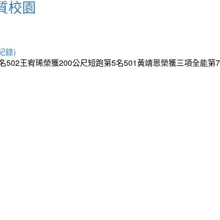
質校園
紀錄)
5名502王宥琋榮獲200公尺短跑第5名501黃靖恩榮獲三項全能第