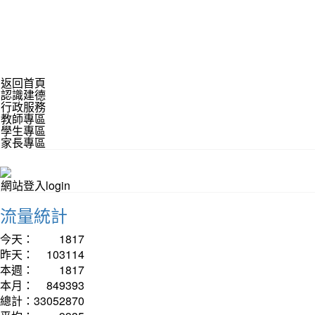
返回首頁
認識建德
行政服務
教師專區
學生專區
家長專區
網站登入login
流量統計
今天：
1817
昨天：
103114
本週：
1817
本月：
849393
總計：
33052870