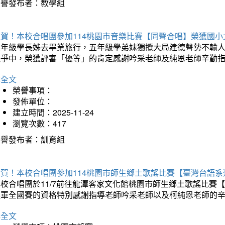
榮譽發布者：教學組
狂賀！本校合唱團參加114桃園市音樂比賽【同聲合唱】榮獲國小
六年級學長姊去畢業旅行，五年級學弟妹獨攬大局建德聲勢不輸
競爭中，榮獲評審「優等」的肯定感謝吟采老師及純恩老師辛勤
詳全文
榮譽事項：
發佈單位：
建立時間：2025-11-24
瀏覽次數：417
榮譽發布者：訓育組
狂賀！本校合唱團參加114桃園市師生鄉土歌謠比賽【臺灣台語
本校合唱團於11/7前往龍潭客家文化館桃園市師生鄉土歌謠比
進軍全國賽的資格特別感謝指導老師吟采老師以及柯純恩老師的
詳全文