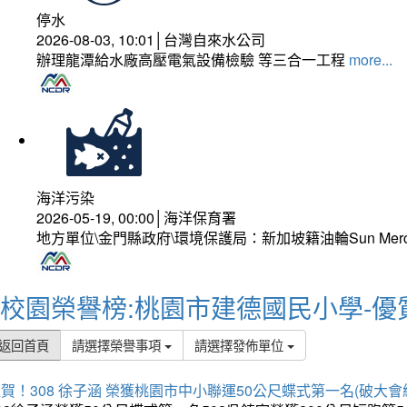
停水
2026-08-03, 10:01│台灣自來水公司
辦理龍潭給水廠高壓電氣設備檢驗 等三合一工程
more...
海洋污染
2026-05-19, 00:00│海洋保育署
地方單位\金門縣政府\環境保護局：新加坡籍油輪Sun Mer
校園榮譽榜:桃園市建德國民小學-優
返回首頁
請選擇榮譽事項
請選擇發佈單位
賀！308 徐子涵 榮獲桃園市中小聯運50公尺蝶式第一名(破大會