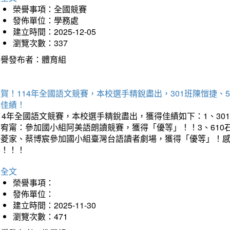
榮譽事項：全國競賽
發佈單位：學務處
建立時間：2025-12-05
瀏覽次數：337
榮譽發布者：體育組
賀！114年全國語文競賽，本校選手精銳盡出，301班陳愷捷、
得佳績！
14年全國語文競賽，本校選手精銳盡出，獲得佳績如下：1、30
曾宥甯：參加國小組阿美語朗讀競賽，獲得「優等」！！3、610
楊菱家、蔡博宸參加國小組臺灣台語讀者劇場，獲得「優等」！
喜！！！
詳全文
榮譽事項：
發佈單位：
建立時間：2025-11-30
瀏覽次數：471