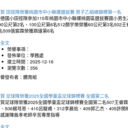
狂賀 田徑隊榮獲桃園市中小聯運選拔賽 男子乙組總錦標第一名
德國小田徑隊參加115年桃園市中小聯運桃園區選拔賽國小男生乙組
00公尺第2名、100公尺第6名512顏宇樂榮獲60公尺第3名50
名509張宸霖榮獲跳遠第6名
詳全文
榮譽事項：
發佈單位：學務處
建立時間：2025-12-16
瀏覽次數：356
榮譽發布者：體育組
賀 足球隊榮獲2025全國學童盃足球錦標賽 全國第二名
賀足球隊榮獲2025全國學童盃足球錦標賽全國第二名507王睿霖、5
、506楊芎恩、410呂駿甫、312李晨佑、409郭乙杰、405許閔
羽感謝陳胤孝老師辛苦專業指導
詳全文