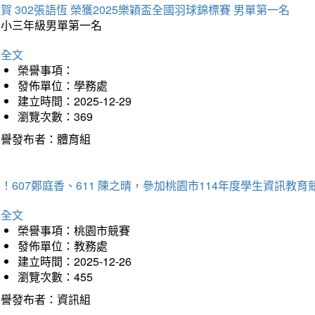
賀 302張語恆 榮獲2025樂穎盃全國羽球錦標賽 男單第一名
國小三年級男單第一名
詳全文
榮譽事項：
發佈單位：學務處
建立時間：2025-12-29
瀏覽次數：369
榮譽發布者：體育組
！607鄭庭香、611 陳之晴，參加桃園市114年度學生資訊教
詳全文
榮譽事項：桃園市競賽
發佈單位：教務處
建立時間：2025-12-26
瀏覽次數：455
榮譽發布者：資訊組