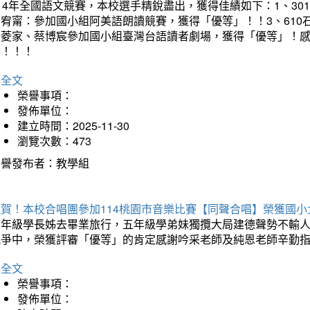
14年全國語文競賽，本校選手精銳盡出，獲得佳績如下：1、30
曾宥甯：參加國小組阿美語朗讀競賽，獲得「優等」！！3、610
楊菱家、蔡博宸參加國小組臺灣台語讀者劇場，獲得「優等」！
喜！！！
詳全文
榮譽事項：
發佈單位：
建立時間：2025-11-30
瀏覽次數：473
榮譽發布者：教學組
狂賀！本校合唱團參加114桃園市音樂比賽【同聲合唱】榮獲國小
六年級學長姊去畢業旅行，五年級學弟妹獨攬大局建德聲勢不輸
競爭中，榮獲評審「優等」的肯定感謝吟采老師及純恩老師辛勤
詳全文
榮譽事項：
發佈單位：