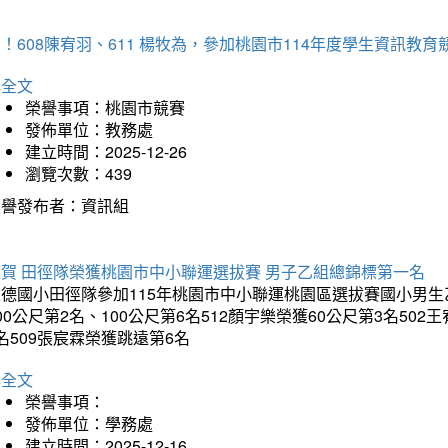
！608陳宥羽、611 楊牧為，參加桃園市114年度學生資訊教
詳全文
榮譽事項：桃園市競賽
發佈單位：教務處
建立時間：2025-12-26
瀏覽次數：439
榮譽發布者：資訊組
狂賀 田徑隊榮獲桃園市中小聯運選拔賽 男子乙組總錦標第一名
德國小田徑隊參加115年桃園市中小聯運桃園區選拔賽國小男生乙組
00公尺第2名、100公尺第6名512顏宇樂榮獲60公尺第3名50
名509張宸霖榮獲跳遠第6名
詳全文
榮譽事項：
發佈單位：學務處
建立時間：2025-12-16