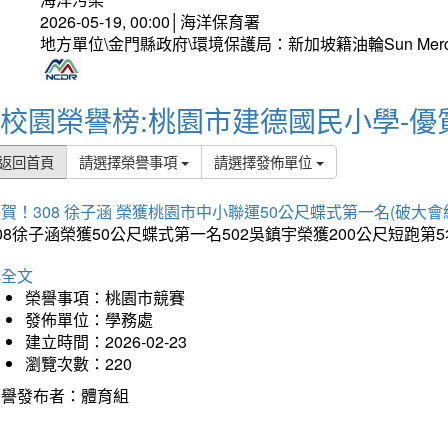
2026-05-19, 00:00│海洋保育署
地方單位\金門縣政府\環境保護局：新加坡籍油輪Sun Mer
校園榮譽榜:桃園市建德國民小學-優
返回首頁
請選擇榮譽事項
請選擇發佈單位
賀！308 徐子涵 榮獲桃園市中小聯運50公尺蝶式第一名(破大會
08徐子涵榮獲50公尺蝶式第一名502吳鎮宇榮獲200公尺短跑第
詳全文
榮譽事項：桃園市競賽
發佈單位：學務處
建立時間：2026-02-23
瀏覽次數：220
榮譽發布者：體育組