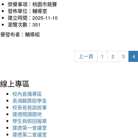
榮譽事項：桃園市競賽
發佈單位：輔導室
建立時間：2025-11-10
瀏覽次數：351
榮譽發布者：輔導組
上一頁
1
2
3
4
線上專區
校內直播專區
吳鴻麟獎助學金
校長爸爸說故事
建德閱讀園地
學生病假回報單
建德第一會議室
建德第二會議室