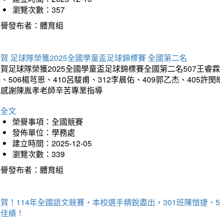
瀏覽次數：357
榮譽發布者：體育組
賀 足球隊榮獲2025全國學童盃足球錦標賽 全國第二名
賀足球隊榮獲2025全國學童盃足球錦標賽全國第二名507王睿霖、5
、506楊芎恩、410呂駿甫、312李晨佑、409郭乙杰、405許閔
羽感謝陳胤孝老師辛苦專業指導
詳全文
榮譽事項：全國競賽
發佈單位：學務處
建立時間：2025-12-05
瀏覽次數：339
榮譽發布者：體育組
賀！114年全國語文競賽，本校選手精銳盡出，301班陳愷捷、
得佳績！