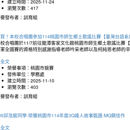
建立時間：2025-11-24
瀏覽次數：417
榮譽發布者：訓育組
狂賀！本校合唱團參加114桃園市師生鄉土歌謠比賽【臺灣台語
本校合唱團於11/7前往龍潭客家文化館桃園市師生鄉土歌謠比
進軍全國賽的資格特別感謝指導老師吟采老師以及柯純恩老師的
詳全文
榮譽事項：桃園市競賽
發佈單位：學務處
建立時間：2025-11-10
瀏覽次數：403
榮譽發布者：訓育組
05邱浩宸同學-榮獲桃園市114年度3Q達人故事甄選-MQ類佳作
詳全文