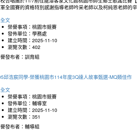
本校合唱團於11/7前往龍潭客家文化館桃園市師生鄉土歌謠比
進軍全國賽的資格特別感謝指導老師吟采老師以及柯純恩老師的
詳全文
榮譽事項：桃園市競賽
發佈單位：學務處
建立時間：2025-11-10
瀏覽次數：402
榮譽發布者：訓育組
05邱浩宸同學-榮獲桃園市114年度3Q達人故事甄選-MQ類佳作
詳全文
榮譽事項：桃園市競賽
發佈單位：輔導室
建立時間：2025-11-10
瀏覽次數：351
榮譽發布者：輔導組