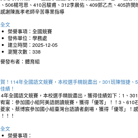
、506楊芎恩、410呂駿甫、312李晨佑、409郭乙杰、405許閔
羽感謝陳胤孝老師辛苦專業指導
詳全文
榮譽事項：全國競賽
發佈單位：學務處
建立時間：2025-12-05
瀏覽次數：338
榮譽發布者：體育組
賀！114年全國語文競賽，本校選手精銳盡出，301班陳愷捷、
得佳績！
14年全國語文競賽，本校選手精銳盡出，獲得佳績如下：1、30
曾宥甯：參加國小組阿美語朗讀競賽，獲得「優等」！！3、610
楊菱家、蔡博宸參加國小組臺灣台語讀者劇場，獲得「優等」！
喜！！！
詳全文
榮譽事項：