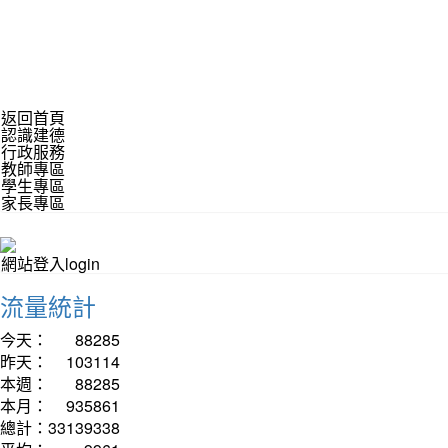
返回首頁
認識建德
行政服務
教師專區
學生專區
家長專區
網站登入login
流量統計
今天：
88285
昨天：
103114
本週：
88285
本月：
935861
總計：
33139338