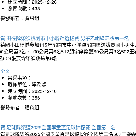
建立時間：2025-12-26
瀏覽次數：438
榮譽發布者：資訊組
狂賀 田徑隊榮獲桃園市中小聯運選拔賽 男子乙組總錦標第一名
德國小田徑隊參加115年桃園市中小聯運桃園區選拔賽國小男生乙組
00公尺第2名、100公尺第6名512顏宇樂榮獲60公尺第3名50
名509張宸霖榮獲跳遠第6名
詳全文
榮譽事項：
發佈單位：學務處
建立時間：2025-12-16
瀏覽次數：356
榮譽發布者：體育組
賀 足球隊榮獲2025全國學童盃足球錦標賽 全國第二名
賀足球隊榮獲2025全國學童盃足球錦標賽全國第二名507王睿霖、5