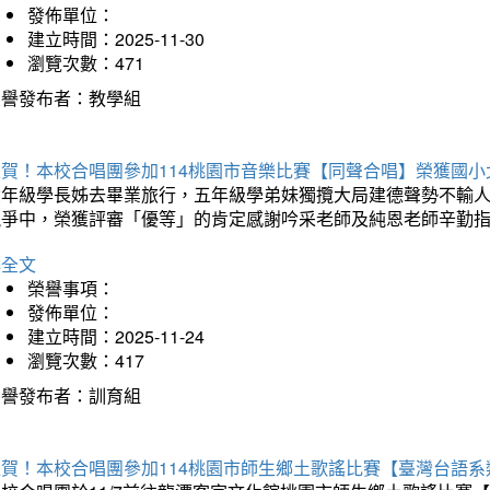
發佈單位：
建立時間：2025-11-30
瀏覽次數：471
榮譽發布者：教學組
狂賀！本校合唱團參加114桃園市音樂比賽【同聲合唱】榮獲國小
六年級學長姊去畢業旅行，五年級學弟妹獨攬大局建德聲勢不輸
競爭中，榮獲評審「優等」的肯定感謝吟采老師及純恩老師辛勤
詳全文
榮譽事項：
發佈單位：
建立時間：2025-11-24
瀏覽次數：417
榮譽發布者：訓育組
狂賀！本校合唱團參加114桃園市師生鄉土歌謠比賽【臺灣台語