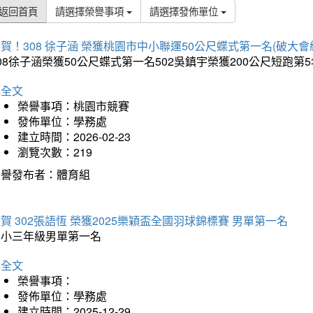
返回首頁
請選擇榮譽事項
請選擇發佈單位
賀！308 徐子涵 榮獲桃園市中小聯運50公尺蝶式第一名(破大會
08徐子涵榮獲50公尺蝶式第一名502吳鎮宇榮獲200公尺短跑第
詳全文
榮譽事項：桃園市競賽
發佈單位：學務處
建立時間：2026-02-23
瀏覽次數：219
榮譽發布者：體育組
賀 302張語恆 榮獲2025樂穎盃全國羽球錦標賽 男單第一名
國小三年級男單第一名
詳全文
榮譽事項：
發佈單位：學務處
建立時間：2025-12-29