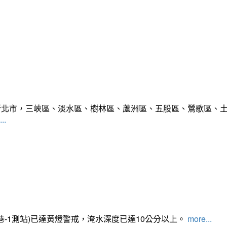
範圍:新北市，三峽區、淡水區、樹林區、蘆洲區、五股區、鶯歌區
..
路350巷-1測站)已達黃燈警戒，淹水深度已達10公分以上。​​​
more...