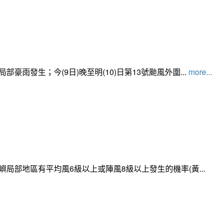
發生；今(9日)晚至明(10)日第13號颱風外圍...
more...
局部地區有平均風6級以上或陣風8級以上發生的機率(黃...