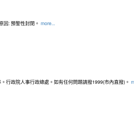
管制原因: 預警性封閉。
more...
準。行政院人事行政總處。如有任何問題請撥1999(市內直撥)。
m