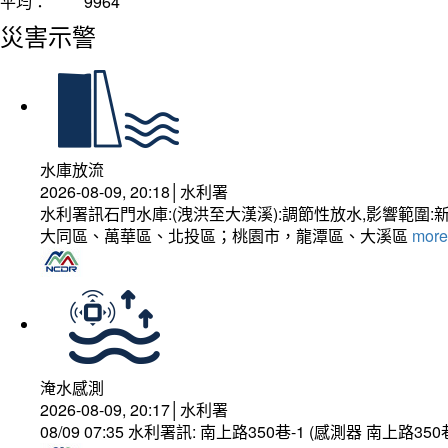
平均：
9964
災害示警
水庫放流
2026-08-09, 20:18│水利署
水利署訊石門水庫:(洩洪至大漢溪):調節性放水,影響
大同區、萬華區、北投區；桃園市，龍潭區、大溪區
more.
淹水感測
2026-08-09, 20:17│水利署
08/09 07:35 水利署訊: 南上路350巷-1 (感測器 南上