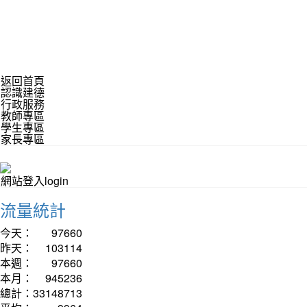
返回首頁
認識建德
行政服務
教師專區
學生專區
家長專區
網站登入login
流量統計
今天：
97660
昨天：
103114
本週：
97660
本月：
945236
總計：
33148713