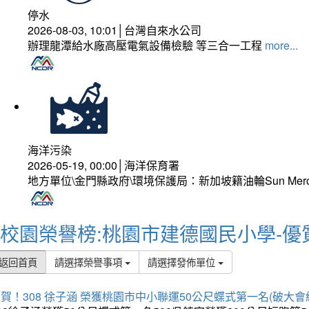
停水
2026-08-03, 10:01│台灣自來水公司
辦理龍潭給水廠高壓電氣設備檢驗 等三合一工程
more...
海洋污染
2026-05-19, 00:00│海洋保育署
地方單位\金門縣政府\環境保護局：新加坡籍油輪Sun Mer
校園榮譽榜:桃園市建德國民小學-優
返回首頁
請選擇榮譽事項
請選擇發佈單位
賀！308 徐子涵 榮獲桃園市中小聯運50公尺蝶式第一名(破大會