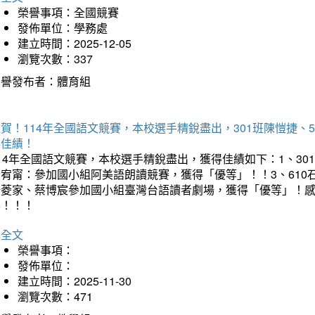
榮譽事項：全國競賽
發佈單位：學務處
建立時間：2025-12-05
瀏覽次數：337
榮譽發布者：體育組
賀！114年全國語文競賽，本校選手精銳盡出，301班陳愷捷、
得佳績！
14年全國語文競賽，本校選手精銳盡出，獲得佳績如下：1、30
曾宥甯：參加國小組阿美語朗讀競賽，獲得「優等」！！3、610
楊菱家、蔡博宸參加國小組臺灣台語讀者劇場，獲得「優等」！
喜！！！
詳全文
榮譽事項：
發佈單位：
建立時間：2025-11-30
瀏覽次數：471