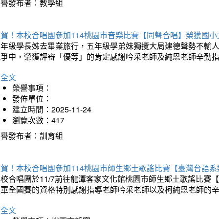
榮譽發布者：教學組
狂賀！本校合唱團參加114桃園市音樂比賽【同聲合唱】榮獲國小
六年級學長姊去畢業旅行，五年級學弟妹獨攬大局建德聲勢不輸
競爭中，榮獲評審「優等」的肯定感謝吟采老師及純恩老師辛勤
詳全文
榮譽事項：
發佈單位：
建立時間：2025-11-24
瀏覽次數：417
榮譽發布者：訓育組
狂賀！本校合唱團參加114桃園市師生鄉土歌謠比賽【臺灣台語
本校合唱團於11/7前往龍潭客家文化館桃園市師生鄉土歌謠比
進軍全國賽的資格特別感謝指導老師吟采老師以及柯純恩老師的
詳全文