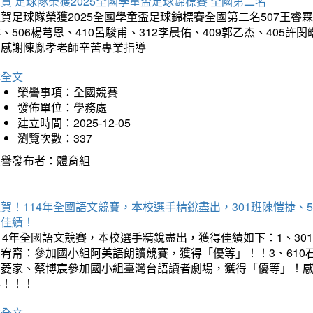
賀 足球隊榮獲2025全國學童盃足球錦標賽 全國第二名
賀足球隊榮獲2025全國學童盃足球錦標賽全國第二名507王睿霖、5
、506楊芎恩、410呂駿甫、312李晨佑、409郭乙杰、405許閔
羽感謝陳胤孝老師辛苦專業指導
詳全文
榮譽事項：全國競賽
發佈單位：學務處
建立時間：2025-12-05
瀏覽次數：337
榮譽發布者：體育組
賀！114年全國語文競賽，本校選手精銳盡出，301班陳愷捷、
得佳績！
14年全國語文競賽，本校選手精銳盡出，獲得佳績如下：1、30
曾宥甯：參加國小組阿美語朗讀競賽，獲得「優等」！！3、610
楊菱家、蔡博宸參加國小組臺灣台語讀者劇場，獲得「優等」！
喜！！！
詳全文