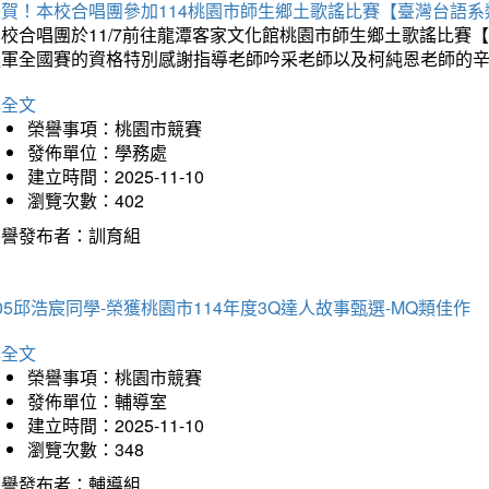
狂賀！本校合唱團參加114桃園市師生鄉土歌謠比賽【臺灣台語
本校合唱團於11/7前往龍潭客家文化館桃園市師生鄉土歌謠比
進軍全國賽的資格特別感謝指導老師吟采老師以及柯純恩老師的
詳全文
榮譽事項：桃園市競賽
發佈單位：學務處
建立時間：2025-11-10
瀏覽次數：402
榮譽發布者：訓育組
05邱浩宸同學-榮獲桃園市114年度3Q達人故事甄選-MQ類佳作
詳全文
榮譽事項：桃園市競賽
發佈單位：輔導室
建立時間：2025-11-10
瀏覽次數：348
榮譽發布者：輔導組