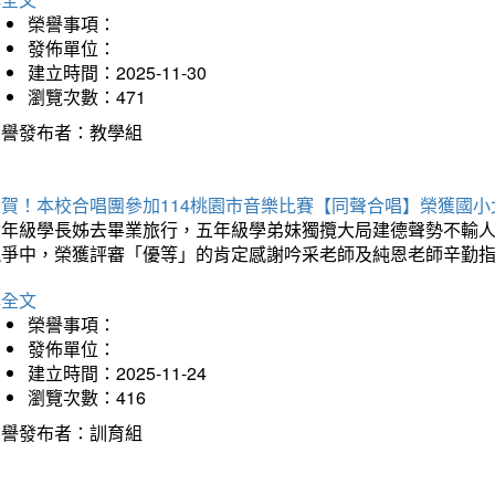
榮譽事項：
發佈單位：
建立時間：2025-11-30
瀏覽次數：471
榮譽發布者：教學組
狂賀！本校合唱團參加114桃園市音樂比賽【同聲合唱】榮獲國小
六年級學長姊去畢業旅行，五年級學弟妹獨攬大局建德聲勢不輸
競爭中，榮獲評審「優等」的肯定感謝吟采老師及純恩老師辛勤
詳全文
榮譽事項：
發佈單位：
建立時間：2025-11-24
瀏覽次數：416
榮譽發布者：訓育組