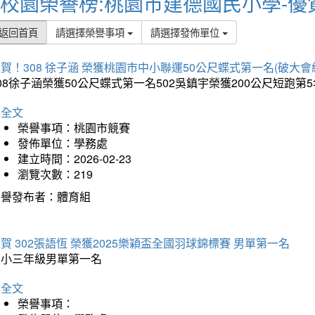
校園榮譽榜:桃園市建德國民小學-優
返回首頁
請選擇榮譽事項
請選擇發佈單位
賀！308 徐子涵 榮獲桃園市中小聯運50公尺蝶式第一名(破大會
08徐子涵榮獲50公尺蝶式第一名502吳鎮宇榮獲200公尺短跑第
詳全文
榮譽事項：桃園市競賽
發佈單位：學務處
建立時間：2026-02-23
瀏覽次數：219
榮譽發布者：體育組
賀 302張語恆 榮獲2025樂穎盃全國羽球錦標賽 男單第一名
國小三年級男單第一名
詳全文
榮譽事項：