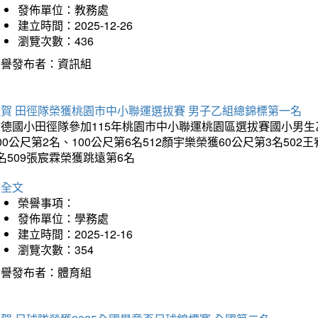
發佈單位：教務處
建立時間：2025-12-26
瀏覽次數：436
榮譽發布者：資訊組
狂賀 田徑隊榮獲桃園市中小聯運選拔賽 男子乙組總錦標第一名
德國小田徑隊參加115年桃園市中小聯運桃園區選拔賽國小男生乙組
00公尺第2名、100公尺第6名512顏宇樂榮獲60公尺第3名50
名509張宸霖榮獲跳遠第6名
詳全文
榮譽事項：
發佈單位：學務處
建立時間：2025-12-16
瀏覽次數：354
榮譽發布者：體育組