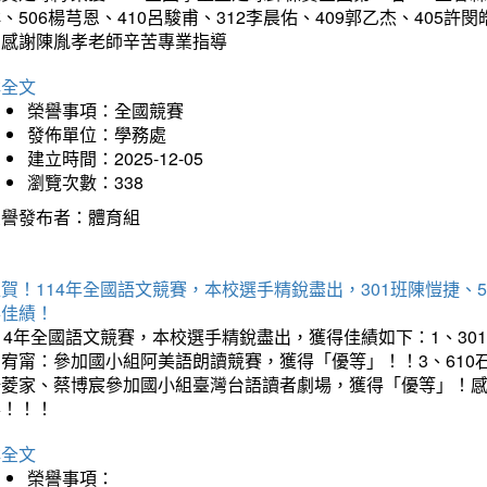
、506楊芎恩、410呂駿甫、312李晨佑、409郭乙杰、405許閔
羽感謝陳胤孝老師辛苦專業指導
詳全文
榮譽事項：全國競賽
發佈單位：學務處
建立時間：2025-12-05
瀏覽次數：338
榮譽發布者：體育組
賀！114年全國語文競賽，本校選手精銳盡出，301班陳愷捷、
得佳績！
14年全國語文競賽，本校選手精銳盡出，獲得佳績如下：1、30
曾宥甯：參加國小組阿美語朗讀競賽，獲得「優等」！！3、610
楊菱家、蔡博宸參加國小組臺灣台語讀者劇場，獲得「優等」！
喜！！！
詳全文
榮譽事項：