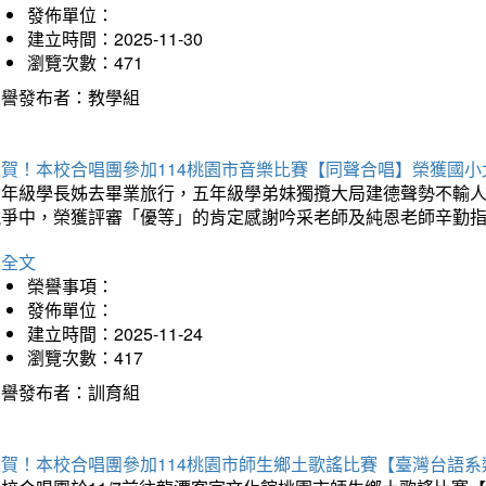
發佈單位：
建立時間：2025-11-30
瀏覽次數：471
榮譽發布者：教學組
狂賀！本校合唱團參加114桃園市音樂比賽【同聲合唱】榮獲國小
六年級學長姊去畢業旅行，五年級學弟妹獨攬大局建德聲勢不輸
競爭中，榮獲評審「優等」的肯定感謝吟采老師及純恩老師辛勤
詳全文
榮譽事項：
發佈單位：
建立時間：2025-11-24
瀏覽次數：417
榮譽發布者：訓育組
狂賀！本校合唱團參加114桃園市師生鄉土歌謠比賽【臺灣台語