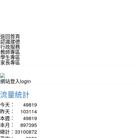
返回首頁
認識建德
行政服務
教師專區
學生專區
家長專區
網站登入login
流量統計
今天：
49819
昨天：
103114
本週：
49819
本月：
897395
總計：
33100872