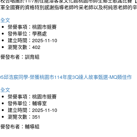
本校合唱團於11/7前往龍潭客家文化館桃園市師生鄉土歌謠比
進軍全國賽的資格特別感謝指導老師吟采老師以及柯純恩老師的
詳全文
榮譽事項：桃園市競賽
發佈單位：學務處
建立時間：2025-11-10
瀏覽次數：402
榮譽發布者：訓育組
05邱浩宸同學-榮獲桃園市114年度3Q達人故事甄選-MQ類佳作
詳全文
榮譽事項：桃園市競賽
發佈單位：輔導室
建立時間：2025-11-10
瀏覽次數：351
榮譽發布者：輔導組