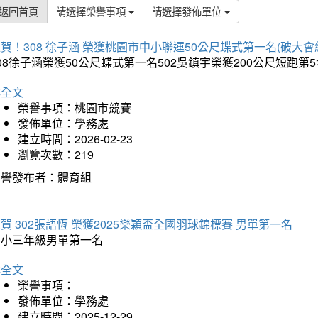
返回首頁
請選擇榮譽事項
請選擇發佈單位
賀！308 徐子涵 榮獲桃園市中小聯運50公尺蝶式第一名(破大會
08徐子涵榮獲50公尺蝶式第一名502吳鎮宇榮獲200公尺短跑第
詳全文
榮譽事項：桃園市競賽
發佈單位：學務處
建立時間：2026-02-23
瀏覽次數：219
榮譽發布者：體育組
賀 302張語恆 榮獲2025樂穎盃全國羽球錦標賽 男單第一名
國小三年級男單第一名
詳全文
榮譽事項：
發佈單位：學務處
建立時間：2025-12-29