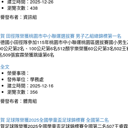
建立時間：2025-12-26
瀏覽次數：438
榮譽發布者：資訊組
狂賀 田徑隊榮獲桃園市中小聯運選拔賽 男子乙組總錦標第一名
德國小田徑隊參加115年桃園市中小聯運桃園區選拔賽國小男生乙組
00公尺第2名、100公尺第6名512顏宇樂榮獲60公尺第3名50
名509張宸霖榮獲跳遠第6名
詳全文
榮譽事項：
發佈單位：學務處
建立時間：2025-12-16
瀏覽次數：356
榮譽發布者：體育組
賀 足球隊榮獲2025全國學童盃足球錦標賽 全國第二名
賀足球隊榮獲2025全國學童盃足球錦標賽全國第二名507王睿霖、5