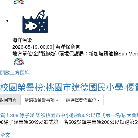
海洋污染
2026-05-19, 00:00│海洋保育署
地方單位\金門縣政府\環境保護局：新加坡籍油輪Sun Mer
開啟上方區塊
校園榮譽榜:桃園市建德國民小學-優
返回首頁
請選擇榮譽事項
請選擇發佈單位
賀！308 徐子涵 榮獲桃園市中小聯運50公尺蝶式第一名(破大會
08徐子涵榮獲50公尺蝶式第一名502吳鎮宇榮獲200公尺短跑第
詳全文