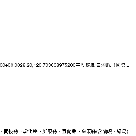
0:00+00:0028.20,120.703038975200中度颱風 白海豚（國際...
、南投縣、彰化縣、屏東縣、宜蘭縣、臺東縣(含蘭嶼、綠島)、