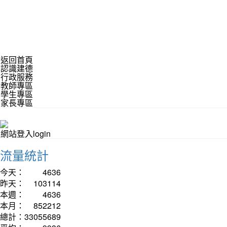
返回首頁
認識建德
行政服務
教師專區
學生專區
家長專區
網站登入login
流量統計
今天：
4636
昨天：
103114
本週：
4636
本月：
852212
總計：
33055689