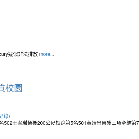
cury疑似非法排放
more...
質校園
紀錄)
5名502王宥琋榮獲200公尺短跑第5名501黃靖恩榮獲三項全能第