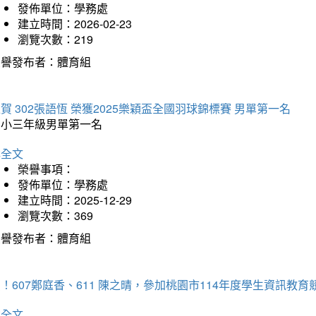
發佈單位：學務處
建立時間：2026-02-23
瀏覽次數：219
榮譽發布者：體育組
賀 302張語恆 榮獲2025樂穎盃全國羽球錦標賽 男單第一名
國小三年級男單第一名
詳全文
榮譽事項：
發佈單位：學務處
建立時間：2025-12-29
瀏覽次數：369
榮譽發布者：體育組
！607鄭庭香、611 陳之晴，參加桃園市114年度學生資訊教
詳全文