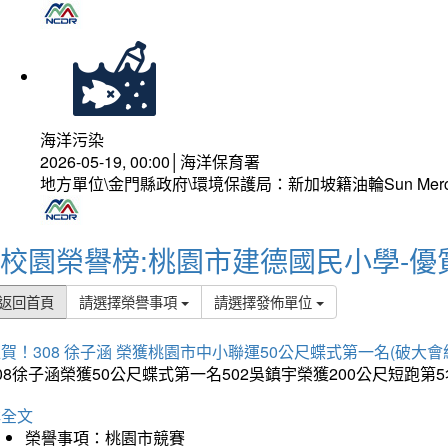
海洋污染
2026-05-19, 00:00│海洋保育署
地方單位\金門縣政府\環境保護局：新加坡籍油輪Sun Mer
校園榮譽榜:桃園市建德國民小學-優
返回首頁
請選擇榮譽事項
請選擇發佈單位
賀！308 徐子涵 榮獲桃園市中小聯運50公尺蝶式第一名(破大會
08徐子涵榮獲50公尺蝶式第一名502吳鎮宇榮獲200公尺短跑第
詳全文
榮譽事項：桃園市競賽