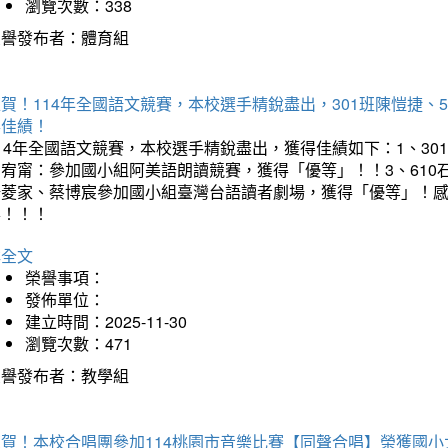
瀏覽次數：338
榮譽發布者：體育組
賀！114年全國語文競賽，本校選手精銳盡出，301班陳愷捷、
得佳績！
14年全國語文競賽，本校選手精銳盡出，獲得佳績如下：1、30
曾宥甯：參加國小組阿美語朗讀競賽，獲得「優等」！！3、610
楊菱家、蔡博宸參加國小組臺灣台語讀者劇場，獲得「優等」！
喜！！！
詳全文
榮譽事項：
發佈單位：
建立時間：2025-11-30
瀏覽次數：471
榮譽發布者：教學組
狂賀！本校合唱團參加114桃園市音樂比賽【同聲合唱】榮獲國小