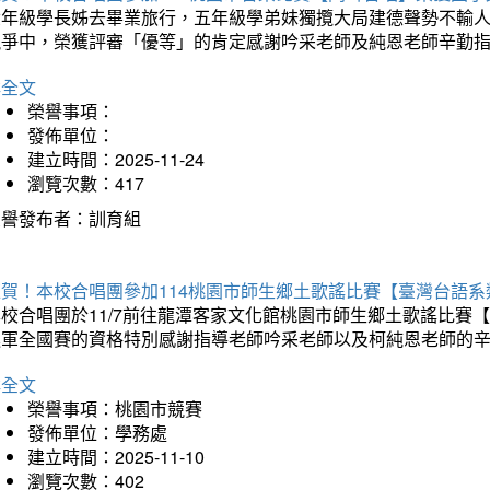
六年級學長姊去畢業旅行，五年級學弟妹獨攬大局建德聲勢不輸
競爭中，榮獲評審「優等」的肯定感謝吟采老師及純恩老師辛勤
詳全文
榮譽事項：
發佈單位：
建立時間：2025-11-24
瀏覽次數：417
榮譽發布者：訓育組
狂賀！本校合唱團參加114桃園市師生鄉土歌謠比賽【臺灣台語
本校合唱團於11/7前往龍潭客家文化館桃園市師生鄉土歌謠比
進軍全國賽的資格特別感謝指導老師吟采老師以及柯純恩老師的
詳全文
榮譽事項：桃園市競賽
發佈單位：學務處
建立時間：2025-11-10
瀏覽次數：402