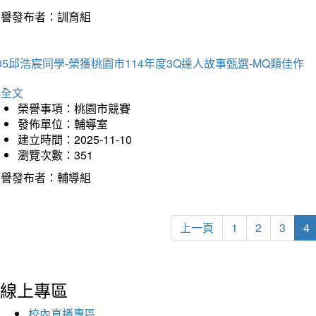
榮譽發布者：訓育組
05邱浩宸同學-榮獲桃園市114年度3Q達人故事甄選-MQ類佳作
詳全文
榮譽事項：桃園市競賽
發佈單位：輔導室
建立時間：2025-11-10
瀏覽次數：351
榮譽發布者：輔導組
上一頁
1
2
3
4
線上專區
校內直播專區