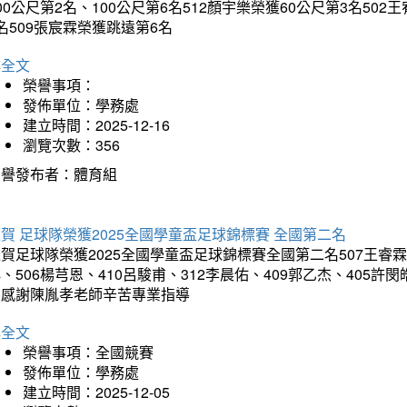
00公尺第2名、100公尺第6名512顏宇樂榮獲60公尺第3名50
名509張宸霖榮獲跳遠第6名
詳全文
榮譽事項：
發佈單位：學務處
建立時間：2025-12-16
瀏覽次數：356
榮譽發布者：體育組
賀 足球隊榮獲2025全國學童盃足球錦標賽 全國第二名
賀足球隊榮獲2025全國學童盃足球錦標賽全國第二名507王睿霖、5
、506楊芎恩、410呂駿甫、312李晨佑、409郭乙杰、405許閔
羽感謝陳胤孝老師辛苦專業指導
詳全文
榮譽事項：全國競賽
發佈單位：學務處
建立時間：2025-12-05