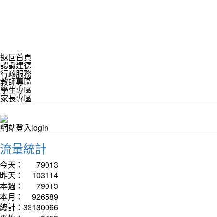
返回首頁
認識建德
行政服務
教師專區
學生專區
家長專區
網站登入login
流量統計
今天：
79013
昨天：
103114
本週：
79013
本月：
926589
總計：
33130066