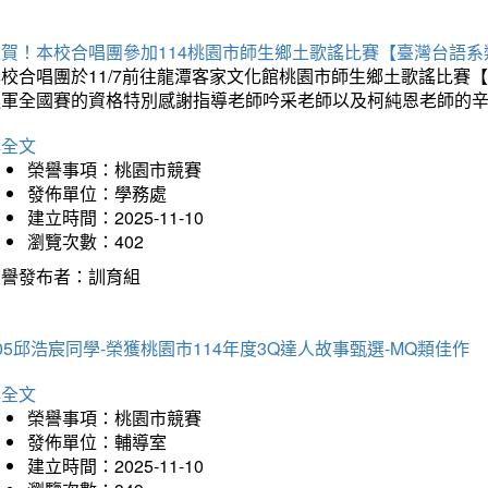
狂賀！本校合唱團參加114桃園市師生鄉土歌謠比賽【臺灣台語
本校合唱團於11/7前往龍潭客家文化館桃園市師生鄉土歌謠比
進軍全國賽的資格特別感謝指導老師吟采老師以及柯純恩老師的
詳全文
榮譽事項：桃園市競賽
發佈單位：學務處
建立時間：2025-11-10
瀏覽次數：402
榮譽發布者：訓育組
05邱浩宸同學-榮獲桃園市114年度3Q達人故事甄選-MQ類佳作
詳全文
榮譽事項：桃園市競賽
發佈單位：輔導室
建立時間：2025-11-10