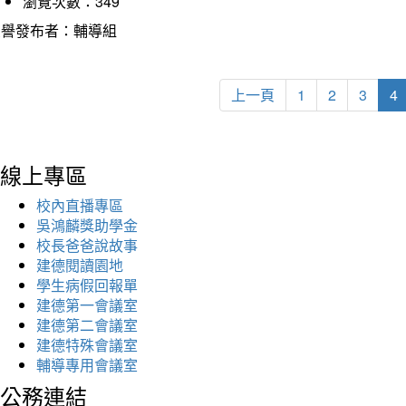
瀏覽次數：349
榮譽發布者：輔導組
上一頁
1
2
3
4
線上專區
校內直播專區
吳鴻麟獎助學金
校長爸爸說故事
建德閱讀園地
學生病假回報單
建德第一會議室
建德第二會議室
建德特殊會議室
輔導專用會議室
公務連結