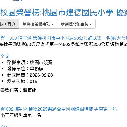
校園榮譽榜:桃園市建德國民小學-優
返回首頁
請選擇榮譽事項
請選擇發佈單位
賀！308 徐子涵 榮獲桃園市中小聯運50公尺蝶式第一名(破大會
08徐子涵榮獲50公尺蝶式第一名502吳鎮宇榮獲200公尺短跑第
詳全文
榮譽事項：桃園市競賽
發佈單位：學務處
建立時間：2026-02-23
瀏覽次數：219
榮譽發布者：體育組
賀 302張語恆 榮獲2025樂穎盃全國羽球錦標賽 男單第一名
國小三年級男單第一名
詳全文