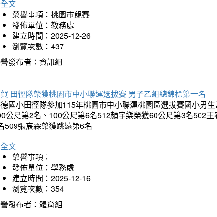
詳全文
榮譽事項：桃園市競賽
發佈單位：教務處
建立時間：2025-12-26
瀏覽次數：437
榮譽發布者：資訊組
狂賀 田徑隊榮獲桃園市中小聯運選拔賽 男子乙組總錦標第一名
德國小田徑隊參加115年桃園市中小聯運桃園區選拔賽國小男生乙組
00公尺第2名、100公尺第6名512顏宇樂榮獲60公尺第3名50
名509張宸霖榮獲跳遠第6名
詳全文
榮譽事項：
發佈單位：學務處
建立時間：2025-12-16
瀏覽次數：354
榮譽發布者：體育組