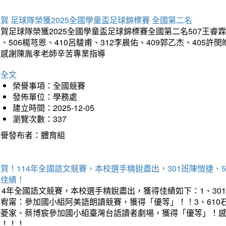
賀 足球隊榮獲2025全國學童盃足球錦標賽 全國第二名
賀足球隊榮獲2025全國學童盃足球錦標賽全國第二名507王睿霖、5
、506楊芎恩、410呂駿甫、312李晨佑、409郭乙杰、405許閔
羽感謝陳胤孝老師辛苦專業指導
詳全文
榮譽事項：全國競賽
發佈單位：學務處
建立時間：2025-12-05
瀏覽次數：337
榮譽發布者：體育組
賀！114年全國語文競賽，本校選手精銳盡出，301班陳愷捷、
得佳績！
14年全國語文競賽，本校選手精銳盡出，獲得佳績如下：1、30
曾宥甯：參加國小組阿美語朗讀競賽，獲得「優等」！！3、610
楊菱家、蔡博宸參加國小組臺灣台語讀者劇場，獲得「優等」！
喜！！！