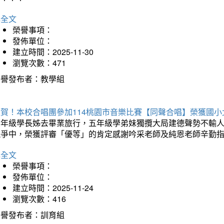
詳全文
榮譽事項：
發佈單位：
建立時間：2025-11-30
瀏覽次數：471
榮譽發布者：教學組
狂賀！本校合唱團參加114桃園市音樂比賽【同聲合唱】榮獲國小
六年級學長姊去畢業旅行，五年級學弟妹獨攬大局建德聲勢不輸
競爭中，榮獲評審「優等」的肯定感謝吟采老師及純恩老師辛勤
詳全文
榮譽事項：
發佈單位：
建立時間：2025-11-24
瀏覽次數：416
榮譽發布者：訓育組