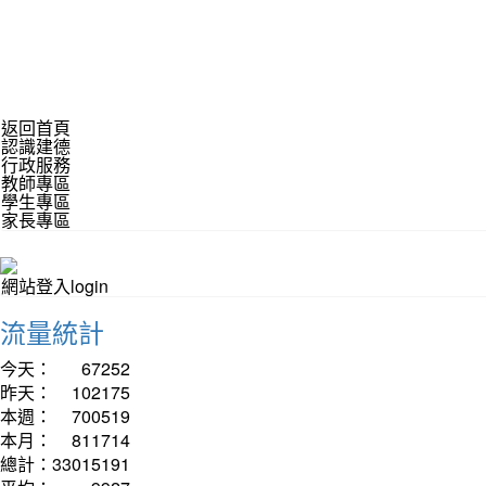
返回首頁
認識建德
行政服務
教師專區
學生專區
家長專區
網站登入login
流量統計
今天：
67252
昨天：
102175
本週：
700519
本月：
811714
總計：
33015191