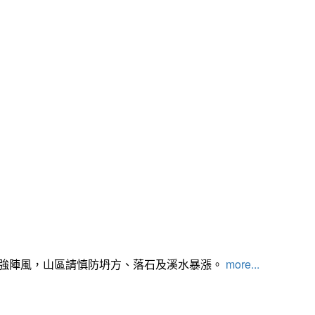
及強陣風，山區請慎防坍方、落石及溪水暴漲。
more...