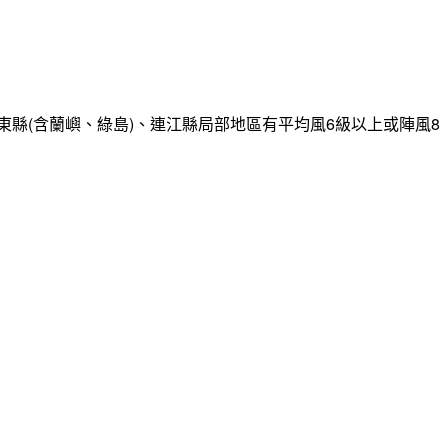
縣(含蘭嶼、綠島)、連江縣局部地區有平均風6級以上或陣風8