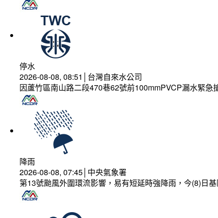
停水
2026-08-08, 08:51│台灣自來水公司
因蘆竹區南山路二段470巷62號前100mmPVCP漏水緊急
降雨
2026-08-08, 07:45│中央氣象署
第13號颱風外圍環流影響，易有短延時強降雨，今(8)