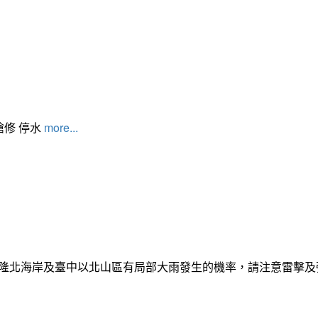
搶修 停水
more...
日基隆北海岸及臺中以北山區有局部大雨發生的機率，請注意雷擊