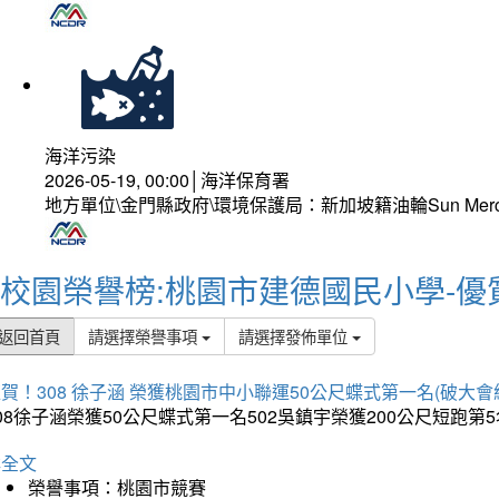
海洋污染
2026-05-19, 00:00│海洋保育署
地方單位\金門縣政府\環境保護局：新加坡籍油輪Sun Mer
校園榮譽榜:桃園市建德國民小學-優
返回首頁
請選擇榮譽事項
請選擇發佈單位
賀！308 徐子涵 榮獲桃園市中小聯運50公尺蝶式第一名(破大會
08徐子涵榮獲50公尺蝶式第一名502吳鎮宇榮獲200公尺短跑第
詳全文
榮譽事項：桃園市競賽