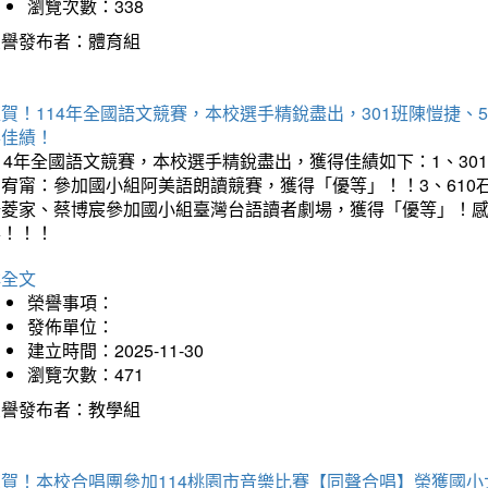
瀏覽次數：338
榮譽發布者：體育組
賀！114年全國語文競賽，本校選手精銳盡出，301班陳愷捷、
得佳績！
14年全國語文競賽，本校選手精銳盡出，獲得佳績如下：1、30
曾宥甯：參加國小組阿美語朗讀競賽，獲得「優等」！！3、610
楊菱家、蔡博宸參加國小組臺灣台語讀者劇場，獲得「優等」！
喜！！！
詳全文
榮譽事項：
發佈單位：
建立時間：2025-11-30
瀏覽次數：471
榮譽發布者：教學組
狂賀！本校合唱團參加114桃園市音樂比賽【同聲合唱】榮獲國小