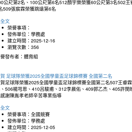
00公尺第2名、100公尺第6名512顏宇樂榮獲60公尺第3名50
名509張宸霖榮獲跳遠第6名
詳全文
榮譽事項：
發佈單位：學務處
建立時間：2025-12-16
瀏覽次數：356
榮譽發布者：體育組
賀 足球隊榮獲2025全國學童盃足球錦標賽 全國第二名
賀足球隊榮獲2025全國學童盃足球錦標賽全國第二名507王睿霖、5
、506楊芎恩、410呂駿甫、312李晨佑、409郭乙杰、405許閔
羽感謝陳胤孝老師辛苦專業指導
詳全文
榮譽事項：全國競賽
發佈單位：學務處
建立時間：2025-12-05