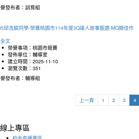
榮譽發布者：訓育組
05邱浩宸同學-榮獲桃園市114年度3Q達人故事甄選-MQ類佳作
詳全文
榮譽事項：桃園市競賽
發佈單位：輔導室
建立時間：2025-11-10
瀏覽次數：351
榮譽發布者：輔導組
上一頁
1
2
3
4
線上專區
校內直播專區