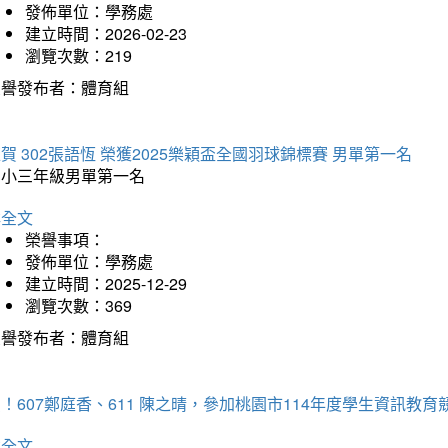
發佈單位：學務處
建立時間：2026-02-23
瀏覽次數：219
榮譽發布者：體育組
賀 302張語恆 榮獲2025樂穎盃全國羽球錦標賽 男單第一名
國小三年級男單第一名
詳全文
榮譽事項：
發佈單位：學務處
建立時間：2025-12-29
瀏覽次數：369
榮譽發布者：體育組
！607鄭庭香、611 陳之晴，參加桃園市114年度學生資訊教
詳全文