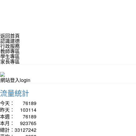
返回首頁
認識建德
行政服務
教師專區
學生專區
家長專區
網站登入login
流量統計
今天：
76189
昨天：
103114
本週：
76189
本月：
923765
總計：
33127242