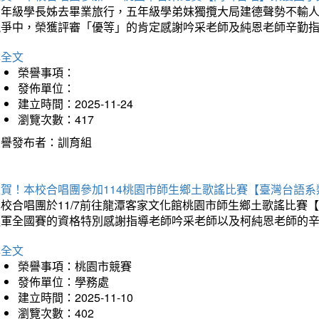
六年級學長姊去畢業旅行，五年級學弟妹獨攬大局建德聲勢不輸
競爭中，榮獲評審「優等」的肯定感謝吟采老師及純恩老師辛勤
詳全文
榮譽事項：
發佈單位：
建立時間：2025-11-24
瀏覽次數：417
榮譽發布者：訓育組
狂賀！本校合唱團參加114桃園市師生鄉土歌謠比賽【臺灣台語
本校合唱團於11/7前往龍潭客家文化館桃園市師生鄉土歌謠比
進軍全國賽的資格特別感謝指導老師吟采老師以及柯純恩老師的
詳全文
榮譽事項：桃園市競賽
發佈單位：學務處
建立時間：2025-11-10
瀏覽次數：402