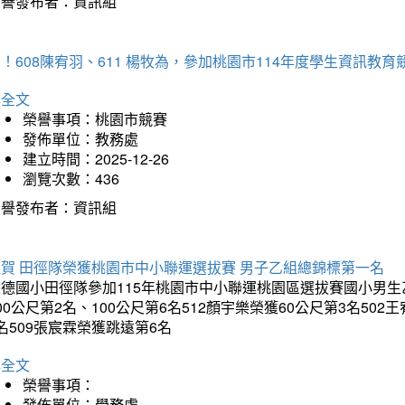
榮譽發布者：資訊組
！608陳宥羽、611 楊牧為，參加桃園市114年度學生資訊教
詳全文
榮譽事項：桃園市競賽
發佈單位：教務處
建立時間：2025-12-26
瀏覽次數：436
榮譽發布者：資訊組
狂賀 田徑隊榮獲桃園市中小聯運選拔賽 男子乙組總錦標第一名
德國小田徑隊參加115年桃園市中小聯運桃園區選拔賽國小男生乙組
00公尺第2名、100公尺第6名512顏宇樂榮獲60公尺第3名50
名509張宸霖榮獲跳遠第6名
詳全文
榮譽事項：
發佈單位：學務處