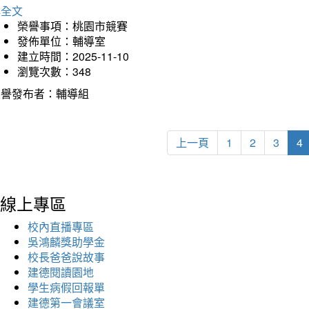
詳全文
榮譽事項：桃園市競賽
發佈單位：輔導室
建立時間：2025-11-10
瀏覽次數：348
榮譽發布者：輔導組
上一頁
1
2
3
4
線上專區
校內直播專區
吳鴻麟獎助學金
校長爸爸說故事
建德閱讀園地
學生病假回報單
建德第一會議室