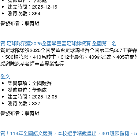
建立時間：2025-12-16
瀏覽次數：354
榮譽發布者：體育組
賀 足球隊榮獲2025全國學童盃足球錦標賽 全國第二名
賀足球隊榮獲2025全國學童盃足球錦標賽全國第二名507王睿霖、5
、506楊芎恩、410呂駿甫、312李晨佑、409郭乙杰、405許閔
羽感謝陳胤孝老師辛苦專業指導
詳全文
榮譽事項：全國競賽
發佈單位：學務處
建立時間：2025-12-05
瀏覽次數：337
榮譽發布者：體育組
賀！114年全國語文競賽，本校選手精銳盡出，301班陳愷捷、