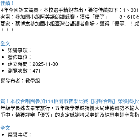
得佳績！
14年全國語文競賽，本校選手精銳盡出，獲得佳績如下：1、30
曾宥甯：參加國小組阿美語朗讀競賽，獲得「優等」！！3、610
楊菱家、蔡博宸參加國小組臺灣台語讀者劇場，獲得「優等」！
喜！！！
詳全文
榮譽事項：
發佈單位：
建立時間：2025-11-30
瀏覽次數：471
榮譽發布者：教學組
狂賀！本校合唱團參加114桃園市音樂比賽【同聲合唱】榮獲國小
六年級學長姊去畢業旅行，五年級學弟妹獨攬大局建德聲勢不輸
競爭中，榮獲評審「優等」的肯定感謝吟采老師及純恩老師辛勤
詳全文
榮譽事項：