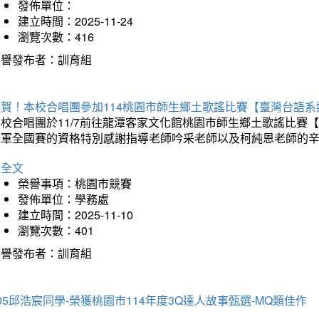
發佈單位：
建立時間：2025-11-24
瀏覽次數：416
榮譽發布者：訓育組
狂賀！本校合唱團參加114桃園市師生鄉土歌謠比賽【臺灣台語
本校合唱團於11/7前往龍潭客家文化館桃園市師生鄉土歌謠比
進軍全國賽的資格特別感謝指導老師吟采老師以及柯純恩老師的
詳全文
榮譽事項：桃園市競賽
發佈單位：學務處
建立時間：2025-11-10
瀏覽次數：401
榮譽發布者：訓育組
05邱浩宸同學-榮獲桃園市114年度3Q達人故事甄選-MQ類佳作