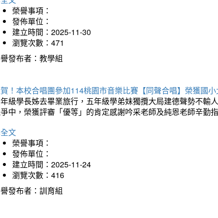
榮譽事項：
發佈單位：
建立時間：2025-11-30
瀏覽次數：471
榮譽發布者：教學組
狂賀！本校合唱團參加114桃園市音樂比賽【同聲合唱】榮獲國小
六年級學長姊去畢業旅行，五年級學弟妹獨攬大局建德聲勢不輸
競爭中，榮獲評審「優等」的肯定感謝吟采老師及純恩老師辛勤
詳全文
榮譽事項：
發佈單位：
建立時間：2025-11-24
瀏覽次數：416
榮譽發布者：訓育組