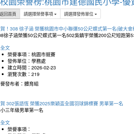
校園榮譽榜:桃園市建德國民小學-優
返回首頁
請選擇榮譽事項
請選擇發佈單位
賀！308 徐子涵 榮獲桃園市中小聯運50公尺蝶式第一名(破大會
08徐子涵榮獲50公尺蝶式第一名502吳鎮宇榮獲200公尺短跑第
詳全文
榮譽事項：桃園市競賽
發佈單位：學務處
建立時間：2026-02-23
瀏覽次數：219
榮譽發布者：體育組
賀 302張語恆 榮獲2025樂穎盃全國羽球錦標賽 男單第一名
國小三年級男單第一名
詳全文
榮譽事項：