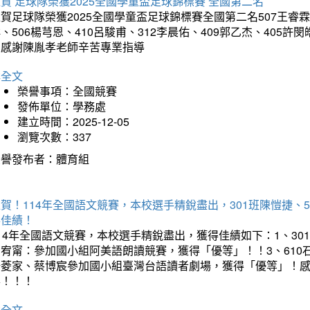
賀 足球隊榮獲2025全國學童盃足球錦標賽 全國第二名
賀足球隊榮獲2025全國學童盃足球錦標賽全國第二名507王睿霖、5
、506楊芎恩、410呂駿甫、312李晨佑、409郭乙杰、405許閔
羽感謝陳胤孝老師辛苦專業指導
詳全文
榮譽事項：全國競賽
發佈單位：學務處
建立時間：2025-12-05
瀏覽次數：337
榮譽發布者：體育組
賀！114年全國語文競賽，本校選手精銳盡出，301班陳愷捷、
得佳績！
14年全國語文競賽，本校選手精銳盡出，獲得佳績如下：1、30
曾宥甯：參加國小組阿美語朗讀競賽，獲得「優等」！！3、610
楊菱家、蔡博宸參加國小組臺灣台語讀者劇場，獲得「優等」！
喜！！！
詳全文