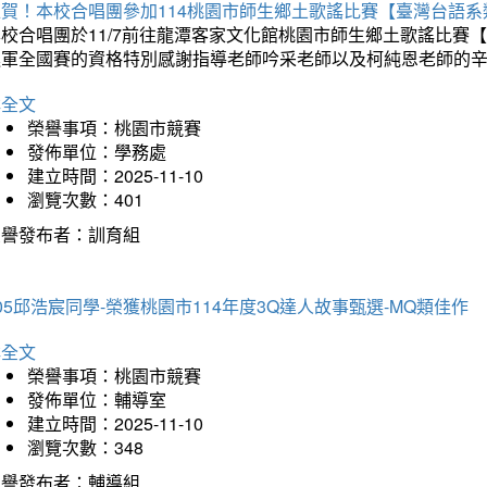
狂賀！本校合唱團參加114桃園市師生鄉土歌謠比賽【臺灣台語
本校合唱團於11/7前往龍潭客家文化館桃園市師生鄉土歌謠比
進軍全國賽的資格特別感謝指導老師吟采老師以及柯純恩老師的
詳全文
榮譽事項：桃園市競賽
發佈單位：學務處
建立時間：2025-11-10
瀏覽次數：401
榮譽發布者：訓育組
05邱浩宸同學-榮獲桃園市114年度3Q達人故事甄選-MQ類佳作
詳全文
榮譽事項：桃園市競賽
發佈單位：輔導室
建立時間：2025-11-10
瀏覽次數：348
榮譽發布者：輔導組