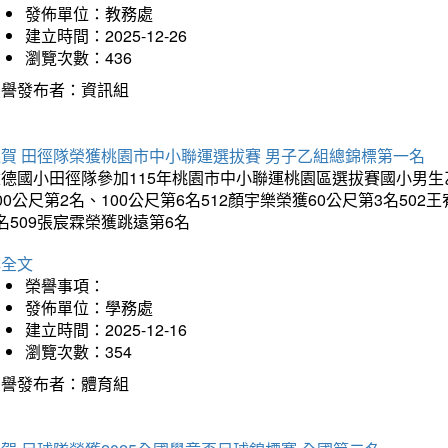
發佈單位：教務處
建立時間：2025-12-26
瀏覽次數：436
榮譽發布者：資訊組
狂賀 田徑隊榮獲桃園市中小聯運選拔賽 男子乙組總錦標第一名
德國小田徑隊參加115年桃園市中小聯運桃園區選拔賽國小男生乙組
00公尺第2名、100公尺第6名512顏宇樂榮獲60公尺第3名50
名509張宸霖榮獲跳遠第6名
詳全文
榮譽事項：
發佈單位：學務處
建立時間：2025-12-16
瀏覽次數：354
榮譽發布者：體育組