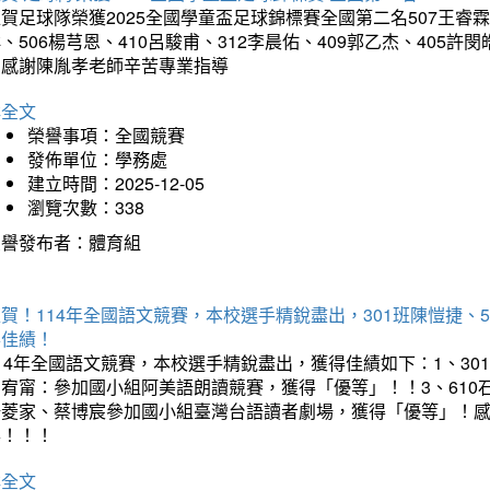
賀足球隊榮獲2025全國學童盃足球錦標賽全國第二名507王睿霖、5
、506楊芎恩、410呂駿甫、312李晨佑、409郭乙杰、405許閔
羽感謝陳胤孝老師辛苦專業指導
詳全文
榮譽事項：全國競賽
發佈單位：學務處
建立時間：2025-12-05
瀏覽次數：338
榮譽發布者：體育組
賀！114年全國語文競賽，本校選手精銳盡出，301班陳愷捷、
得佳績！
14年全國語文競賽，本校選手精銳盡出，獲得佳績如下：1、30
曾宥甯：參加國小組阿美語朗讀競賽，獲得「優等」！！3、610
楊菱家、蔡博宸參加國小組臺灣台語讀者劇場，獲得「優等」！
喜！！！
詳全文