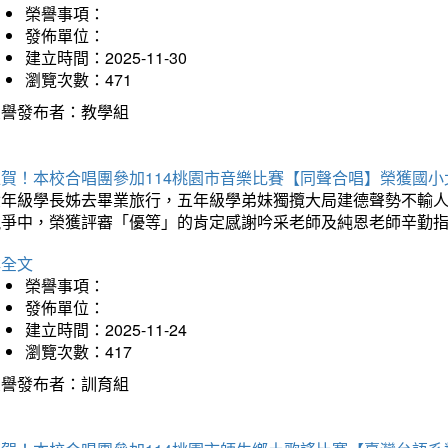
榮譽事項：
發佈單位：
建立時間：2025-11-30
瀏覽次數：471
榮譽發布者：教學組
狂賀！本校合唱團參加114桃園市音樂比賽【同聲合唱】榮獲國小
六年級學長姊去畢業旅行，五年級學弟妹獨攬大局建德聲勢不輸
競爭中，榮獲評審「優等」的肯定感謝吟采老師及純恩老師辛勤
詳全文
榮譽事項：
發佈單位：
建立時間：2025-11-24
瀏覽次數：417
榮譽發布者：訓育組