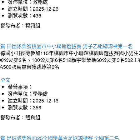
發佈單位：教務處
建立時間：2025-12-26
瀏覽次數：438
榮譽發布者：資訊組
狂賀 田徑隊榮獲桃園市中小聯運選拔賽 男子乙組總錦標第一名
德國小田徑隊參加115年桃園市中小聯運桃園區選拔賽國小男生乙組
00公尺第2名、100公尺第6名512顏宇樂榮獲60公尺第3名50
名509張宸霖榮獲跳遠第6名
詳全文
榮譽事項：
發佈單位：學務處
建立時間：2025-12-16
瀏覽次數：356
榮譽發布者：體育組
賀 足球隊榮獲2025全國學童盃足球錦標賽 全國第二名