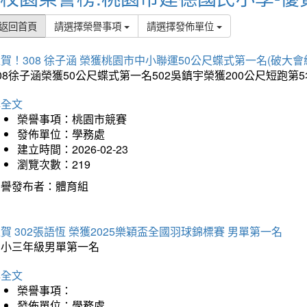
返回首頁
請選擇榮譽事項
請選擇發佈單位
賀！308 徐子涵 榮獲桃園市中小聯運50公尺蝶式第一名(破大會
08徐子涵榮獲50公尺蝶式第一名502吳鎮宇榮獲200公尺短跑第
詳全文
榮譽事項：桃園市競賽
發佈單位：學務處
建立時間：2026-02-23
瀏覽次數：219
榮譽發布者：體育組
賀 302張語恆 榮獲2025樂穎盃全國羽球錦標賽 男單第一名
國小三年級男單第一名
詳全文
榮譽事項：
發佈單位：學務處