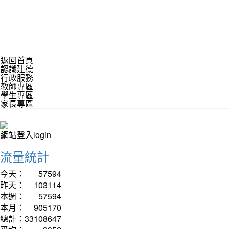
返回首頁
認識建德
行政服務
教師專區
學生專區
家長專區
網站登入login
流量統計
今天：
57594
昨天：
103114
本週：
57594
本月：
905170
總計：
33108647