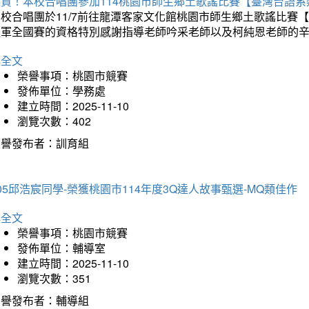
狂賀！本校合唱團參加114桃園市師生鄉土歌謠比賽【臺灣台語
本校合唱團於11/7前往龍潭客家文化館桃園市師生鄉土歌謠比
進軍全國賽的資格特別感謝指導老師吟采老師以及柯純恩老師的
詳全文
榮譽事項：桃園市競賽
發佈單位：學務處
建立時間：2025-11-10
瀏覽次數：402
榮譽發布者：訓育組
05邱浩宸同學-榮獲桃園市114年度3Q達人故事甄選-MQ類佳作
詳全文
榮譽事項：桃園市競賽
發佈單位：輔導室
建立時間：2025-11-10
瀏覽次數：351
榮譽發布者：輔導組