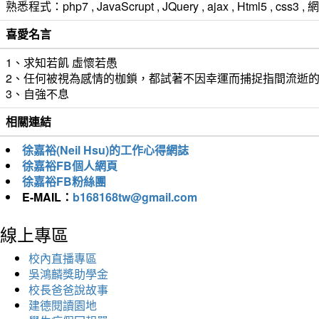
熟悉程式：php7 , JavaScrupt , JQuery , ajax , Html5 ,
喜愛名言
1、求知若飢 虛懷若愚
2、任何被視為感情的枷鎖，都試著不因幸運而捕捉指間流逝
3、自強不息
相關連結
徐嘉裕(Neil Hsu)的工作心得網誌
徐嘉裕FB個人網頁
徐嘉裕FB粉絲團
E-MAIL：
b168168tw@gmail.com
線上專區
校內直播專區
吳鴻麟獎助學金
校長爸爸說故事
建德閱讀園地