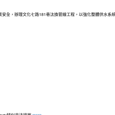
質安全，辦理文化七路181巷汰換管線工程，以強化整體供水系
cury疑似非法排放
more...