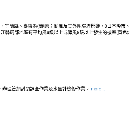
、宜蘭縣、臺東縣(蘭嶼)；颱風及其外圍環流影響，8日基隆市
連江縣局部地區有平均風6級以上或陣風8級以上發生的機率(黃色
，辦理管網封閉調查作業及水量計檢修作業。
more...