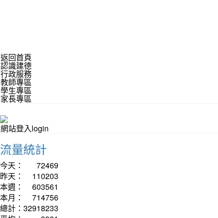
返回首頁
認識建德
行政服務
教師專區
學生專區
家長專區
網站登入login
流量統計
今天：
72469
昨天：
110203
本週：
603561
本月：
714756
總計：
32918233