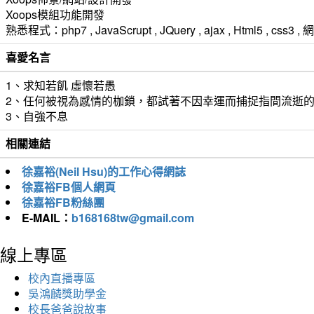
Xoops模組功能開發
熟悉程式：php7 , JavaScrupt , JQuery , ajax , Html5 ,
喜愛名言
1、求知若飢 虛懷若愚
2、任何被視為感情的枷鎖，都試著不因幸運而捕捉指間流逝
3、自強不息
相關連結
徐嘉裕(Neil Hsu)的工作心得網誌
徐嘉裕FB個人網頁
徐嘉裕FB粉絲團
E-MAIL：
b168168tw@gmail.com
線上專區
校內直播專區
吳鴻麟獎助學金
校長爸爸說故事