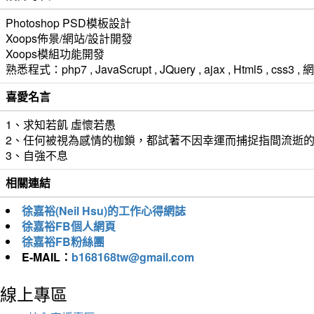
Photoshop PSD模板設計
Xoops佈景/網站/設計開發
Xoops模組功能開發
熟悉程式：php7 , JavaScrupt , JQuery , ajax , Html5 ,
喜愛名言
1、求知若飢 虛懷若愚
2、任何被視為感情的枷鎖，都試著不因幸運而捕捉指間流逝
3、自強不息
相關連結
徐嘉裕(Neil Hsu)的工作心得網誌
徐嘉裕FB個人網頁
徐嘉裕FB粉絲團
E-MAIL：
b168168tw@gmail.com
線上專區