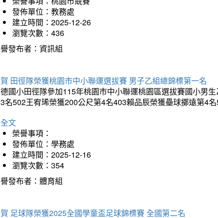
榮譽事項：桃園市競賽
發佈單位：教務處
建立時間：2025-12-26
瀏覽次數：436
榮譽發布者：資訊組
狂賀 田徑隊榮獲桃園市中小聯運選拔賽 男子乙組總錦標第一名
德國小田徑隊參加115年桃園市中小聯運桃園區選拔賽國小男生乙組總
3名502王宥琋榮獲200公尺第4名403賴品辰榮獲壘球擲遠第4名
詳全文
榮譽事項：
發佈單位：學務處
建立時間：2025-12-16
瀏覽次數：354
榮譽發布者：體育組
賀 足球隊榮獲2025全國學童盃足球錦標賽 全國第二名