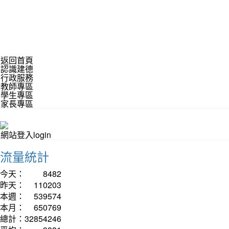
返回首頁
認識建德
行政服務
教師專區
學生專區
家長專區
網站登入login
流量統計
今天：
8482
昨天：
110203
本週：
539574
本月：
650769
總計：
32854246