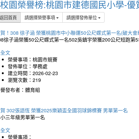
校園榮譽榜:桃園市建德國民小學-優
返回首頁
請選擇榮譽事項
請選擇發佈單位
賀！308 徐子涵 榮獲桃園市中小聯運50公尺蝶式第一名(破大會
08徐子涵榮獲50公尺蝶式第一名502吳鎮宇榮獲200公尺短跑第
詳全文
榮譽事項：桃園市競賽
發佈單位：學務處
建立時間：2026-02-23
瀏覽次數：219
榮譽發布者：體育組
賀 302張語恆 榮獲2025樂穎盃全國羽球錦標賽 男單第一名
國小三年級男單第一名
詳全文
榮譽事項：