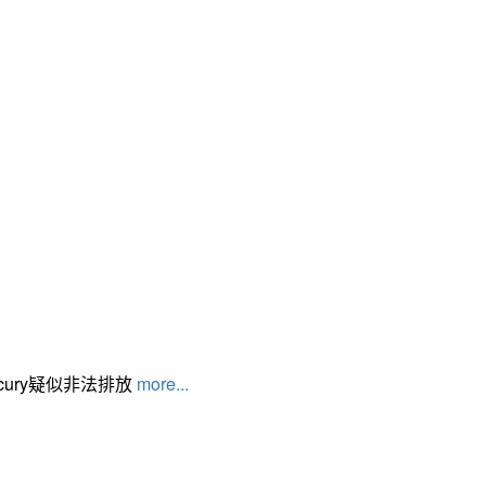
cury疑似非法排放
more...