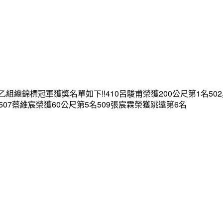
錦標冠軍獲獎名單如下‼️410呂駿甫榮獲200公尺第1名502吳
507蔡維宸榮獲60公尺第5名509張宸霖榮獲跳遠第6名