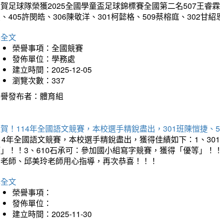
賀足球隊榮獲2025全國學童盃足球錦標賽全國第二名507王睿霖、5
、405許閔皓、306陳敬洋、301柯懿格、509蔡榕庭、302
詳全文
榮譽事項：全國競賽
發佈單位：學務處
建立時間：2025-12-05
瀏覽次數：337
榮譽發布者：體育組
賀！114年全國語文競賽，本校選手精銳盡出，301班陳愷捷、
114年全國語文競賽，本校選手精銳盡出，獲得佳績如下：1、3
等」！！3、610石承可：參加國小組寫字競賽，獲得「優等」！
媚老師、邱美玲老師用心指導，再次恭喜！！！
詳全文
榮譽事項：
發佈單位：
建立時間：2025-11-30