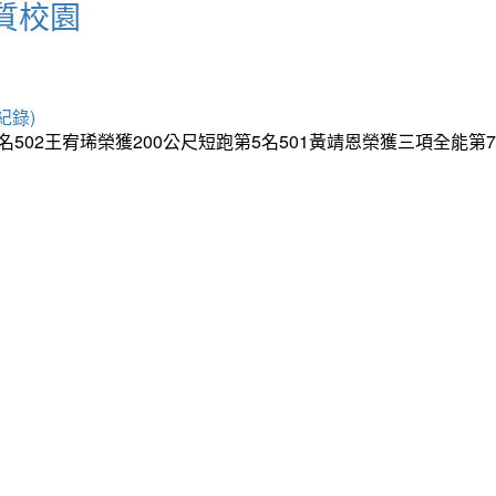
質校園
紀錄)
5名502王宥琋榮獲200公尺短跑第5名501黃靖恩榮獲三項全能第