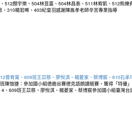
12顏宇樂、504林昱嘉、504林昌泰、511林宥凱、512熊爍堯
甘紹恩、310楊若晞、403紀皇羽感謝陳胤孝老師辛苦專業指導
512曾宥甯、609班王苡慈、廖悅淇、楊菱家、蔡博宸、610石
01班陳愷捷：參加國小組德鹿谷賽德克語朗讀競賽，獲得「特優」
！4、609班王苡慈、廖悅淇、楊菱家、蔡博宸參加國小組臺灣