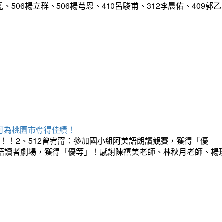
、506楊立群、506楊芎恩、410呂駿甫、312李晨佑、409郭乙
承可為桃園市奪得佳績！
！！2、512曾宥甯：參加國小組阿美語朗讀競賽，獲得「優
台語讀者劇場，獲得「優等」！感謝陳禧美老師、林秋月老師、楊