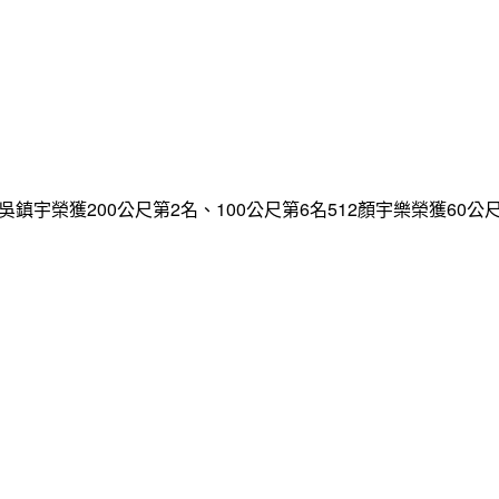
鎮宇榮獲200公尺第2名、100公尺第6名512顏宇樂榮獲60公