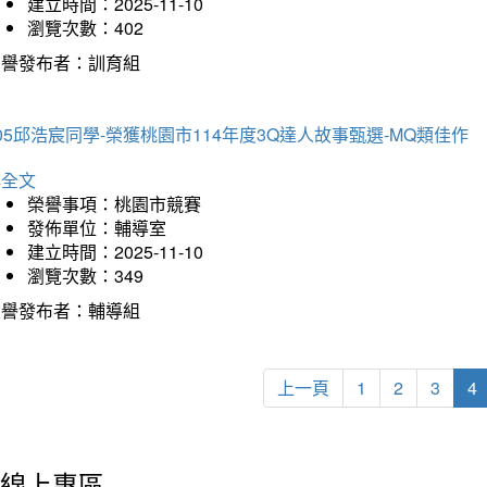
建立時間：2025-11-10
瀏覽次數：402
榮譽發布者：訓育組
05邱浩宸同學-榮獲桃園市114年度3Q達人故事甄選-MQ類佳作
詳全文
榮譽事項：桃園市競賽
發佈單位：輔導室
建立時間：2025-11-10
瀏覽次數：349
榮譽發布者：輔導組
上一頁
1
2
3
4
線上專區