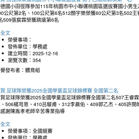
德國小田徑隊參加115年桃園市中小聯運桃園區選拔賽國小男生乙組
00公尺第2名、100公尺第6名512顏宇樂榮獲60公尺第3名50
名509張宸霖榮獲跳遠第6名
詳全文
榮譽事項：
發佈單位：學務處
建立時間：2025-12-16
瀏覽次數：354
榮譽發布者：體育組
賀 足球隊榮獲2025全國學童盃足球錦標賽 全國第二名
賀足球隊榮獲2025全國學童盃足球錦標賽全國第二名507王睿霖、5
、506楊芎恩、410呂駿甫、312李晨佑、409郭乙杰、405許閔
羽感謝陳胤孝老師辛苦專業指導
詳全文
榮譽事項：全國競賽
發佈單位：學務處