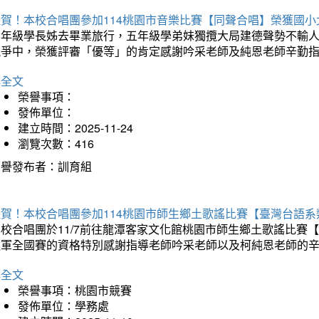
狂賀！本校合唱團參加114桃園市音樂比賽【同聲合唱】榮獲國小
六年級學長姊去畢業旅行，五年級學弟妹獨攬大局建德聲勢不輸
競爭中，榮獲評審「優等」的肯定感謝吟采老師及純恩老師辛勤
詳全文
榮譽事項：
發佈單位：
建立時間：2025-11-24
瀏覽次數：416
榮譽發布者：訓育組
狂賀！本校合唱團參加114桃園市師生鄉土歌謠比賽【臺灣台語
本校合唱團於11/7前往龍潭客家文化館桃園市師生鄉土歌謠比
進軍全國賽的資格特別感謝指導老師吟采老師以及柯純恩老師的
詳全文
榮譽事項：桃園市競賽
發佈單位：學務處