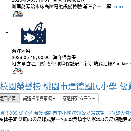
辦理龍潭給水廠高壓電氣設備檢驗 等三合一工程
more...
海洋污染
2026-05-19, 00:00│海洋保育署
地方單位\金門縣政府\環境保護局：新加坡籍油輪Sun Mer
校園榮譽榜:桃園市建德國民小學-優
返回首頁
請選擇榮譽事項
請選擇發佈單位
賀！308 徐子涵 榮獲桃園市中小聯運50公尺蝶式第一名(破大會
08徐子涵榮獲50公尺蝶式第一名502吳鎮宇榮獲200公尺短跑第