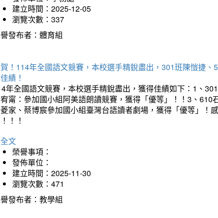
建立時間：2025-12-05
瀏覽次數：337
榮譽發布者：體育組
賀！114年全國語文競賽，本校選手精銳盡出，301班陳愷捷、
得佳績！
14年全國語文競賽，本校選手精銳盡出，獲得佳績如下：1、30
曾宥甯：參加國小組阿美語朗讀競賽，獲得「優等」！！3、610
楊菱家、蔡博宸參加國小組臺灣台語讀者劇場，獲得「優等」！
喜！！！
詳全文
榮譽事項：
發佈單位：
建立時間：2025-11-30
瀏覽次數：471
榮譽發布者：教學組