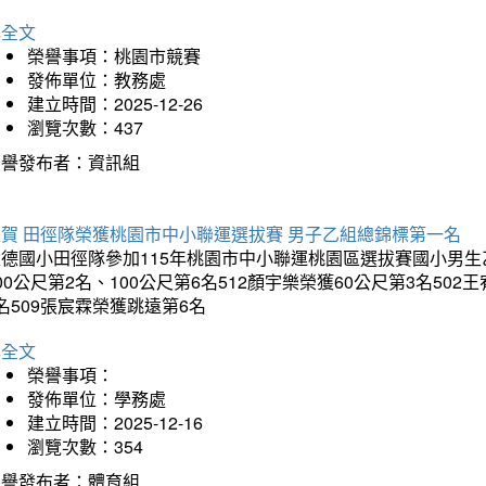
詳全文
榮譽事項：桃園市競賽
發佈單位：教務處
建立時間：2025-12-26
瀏覽次數：437
榮譽發布者：資訊組
狂賀 田徑隊榮獲桃園市中小聯運選拔賽 男子乙組總錦標第一名
德國小田徑隊參加115年桃園市中小聯運桃園區選拔賽國小男生乙組
00公尺第2名、100公尺第6名512顏宇樂榮獲60公尺第3名50
名509張宸霖榮獲跳遠第6名
詳全文
榮譽事項：
發佈單位：學務處
建立時間：2025-12-16
瀏覽次數：354
榮譽發布者：體育組