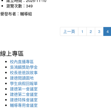
建立時間：2025-11-10
瀏覽次數：349
榮譽發布者：輔導組
上一頁
1
2
3
4
線上專區
校內直播專區
吳鴻麟獎助學金
校長爸爸說故事
建德閱讀園地
學生病假回報單
建德第一會議室
建德第二會議室
建德特殊會議室
輔導專用會議室