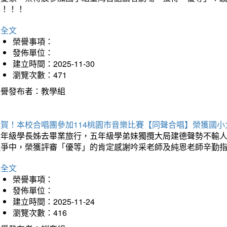
喜！！！
詳全文
榮譽事項：
發佈單位：
建立時間：2025-11-30
瀏覽次數：471
榮譽發布者：教學組
狂賀！本校合唱團參加114桃園市音樂比賽【同聲合唱】榮獲國小
六年級學長姊去畢業旅行，五年級學弟妹獨攬大局建德聲勢不輸
競爭中，榮獲評審「優等」的肯定感謝吟采老師及純恩老師辛勤
詳全文
榮譽事項：
發佈單位：
建立時間：2025-11-24
瀏覽次數：416