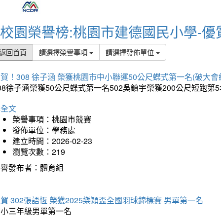
校園榮譽榜:桃園市建德國民小學-優
返回首頁
請選擇榮譽事項
請選擇發佈單位
賀！308 徐子涵 榮獲桃園市中小聯運50公尺蝶式第一名(破大會
08徐子涵榮獲50公尺蝶式第一名502吳鎮宇榮獲200公尺短跑第
詳全文
榮譽事項：桃園市競賽
發佈單位：學務處
建立時間：2026-02-23
瀏覽次數：219
榮譽發布者：體育組
賀 302張語恆 榮獲2025樂穎盃全國羽球錦標賽 男單第一名
國小三年級男單第一名