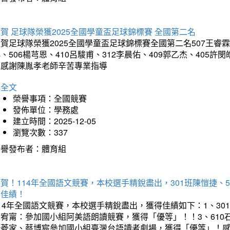
賀 足球隊榮獲2025全國學童盃足球錦標賽 全國第二名
賀足球隊榮獲2025全國學童盃足球錦標賽全國第二名507王睿霖、5
、506楊芎恩、410呂駿甫、312李晨佑、409郭乙杰、405許閔
羽感謝陳胤孝老師辛苦專業指導
詳全文
榮譽事項：全國競賽
發佈單位：學務處
建立時間：2025-12-05
瀏覽次數：337
榮譽發布者：體育組
賀！114年全國語文競賽，本校選手精銳盡出，301班陳愷捷、
得佳績！
14年全國語文競賽，本校選手精銳盡出，獲得佳績如下：1、30
曾宥甯：參加國小組阿美語朗讀競賽，獲得「優等」！！3、610
楊菱家、蔡博宸參加國小組臺灣台語讀者劇場，獲得「優等」！