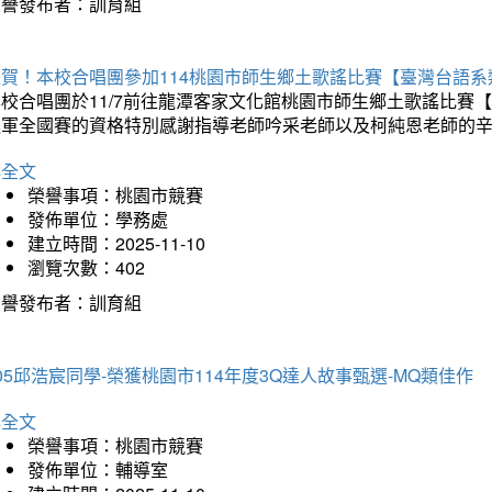
榮譽發布者：訓育組
狂賀！本校合唱團參加114桃園市師生鄉土歌謠比賽【臺灣台語
本校合唱團於11/7前往龍潭客家文化館桃園市師生鄉土歌謠比
進軍全國賽的資格特別感謝指導老師吟采老師以及柯純恩老師的
詳全文
榮譽事項：桃園市競賽
發佈單位：學務處
建立時間：2025-11-10
瀏覽次數：402
榮譽發布者：訓育組
05邱浩宸同學-榮獲桃園市114年度3Q達人故事甄選-MQ類佳作
詳全文
榮譽事項：桃園市競賽
發佈單位：輔導室