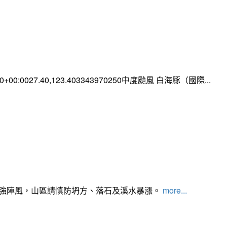
:00+00:0027.40,123.403343970250中度颱風 白海豚（國際...
及強陣風，山區請慎防坍方、落石及溪水暴漲。
more...