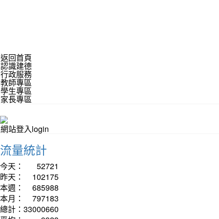
返回首頁
認識建德
行政服務
教師專區
學生專區
家長專區
網站登入login
流量統計
今天：
52721
昨天：
102175
本週：
685988
本月：
797183
總計：
33000660