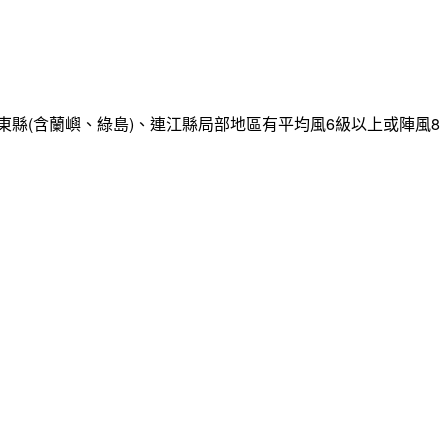
縣(含蘭嶼、綠島)、連江縣局部地區有平均風6級以上或陣風8