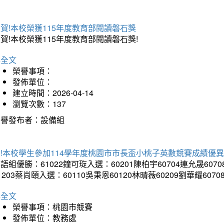
賀!本校榮獲115年度教育部閱讀磐石獎
賀!本校榮獲115年度教育部閱讀磐石獎!
詳全文
榮譽事項：
發佈單位：
建立時間：2026-04-14
瀏覽次數：137
榮譽發布者：設備組
!本校學生參加114學年度桃園市市長盃小桃子英數競賽成績優
語組優勝：61022鐘可琁入選：60201陳柏宇60704連允晟6070
1203蔡尚頤入選：60110吳秉恩60120林晴薇60209劉華耀6070
詳全文
榮譽事項：桃園市競賽
發佈單位：教務處