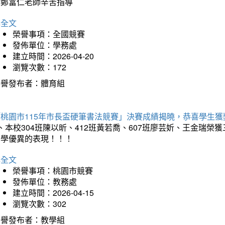
謝鄭富仁老師辛苦指導
詳全文
榮譽事項：全國競賽
發佈單位：學務處
建立時間：2026-04-20
瀏覽次數：172
榮譽發布者：體育組
「桃園市115年市長盃硬筆書法競賽」決賽成績揭曉，恭喜學生獲
、本校304班陳以昕、412班黃若喬、607班廖芸妡、王金瑞
同學優異的表現！！！
詳全文
榮譽事項：桃園市競賽
發佈單位：教務處
建立時間：2026-04-15
瀏覽次數：302
榮譽發布者：教學組