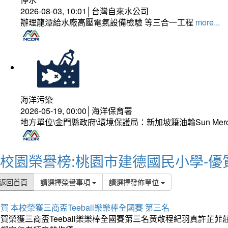
2026-08-03, 10:01│台灣自來水公司
辦理龍潭給水廠高壓電氣設備檢驗 等三合一工程
more...
海洋污染
2026-05-19, 00:00│海洋保育署
地方單位\金門縣政府\環境保護局：新加坡籍油輪Sun Mer
校園榮譽榜:桃園市建德國民小學-優
返回首頁
請選擇榮譽事項
請選擇發佈單位
賀 本校榮獲三商盃Teeball樂樂棒全國賽 第三名
狂賀榮獲三商盃Teeball樂樂棒全國賽第三名黃敬程紀羽真許