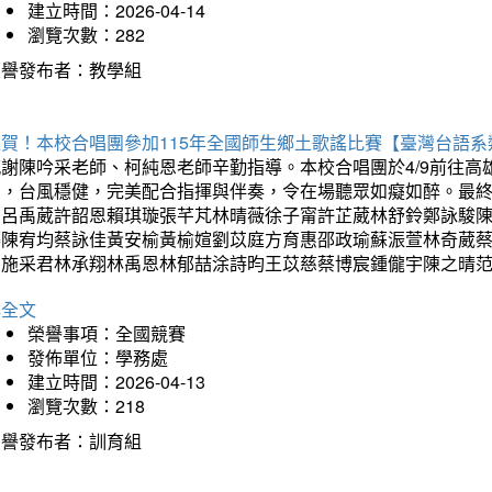
建立時間：2026-04-14
瀏覽次數：282
榮譽發布者：教學組
狂賀！本校合唱團參加115年全國師生鄉土歌謠比賽【臺灣台語
感謝陳吟采老師、柯純恩老師辛勤指導。本校合唱團於4/9前往
力，台風穩健，完美配合指揮與伴奏，令在場聽眾如癡如醉。最
勳呂禹葳許韶恩賴琪璇張芊芃林晴薇徐子甯許芷葳林舒鈴鄭詠駿
蓁陳宥均蔡詠佳黃安榆黃榆媗劉苡庭方育惠邵政瑜蘇浱萱林奇葳
昀施采君林承翔林禹恩林郁喆涂詩昀王苡慈蔡博宸鍾儱宇陳之晴
詳全文
榮譽事項：全國競賽
發佈單位：學務處
建立時間：2026-04-13
瀏覽次數：218
榮譽發布者：訓育組