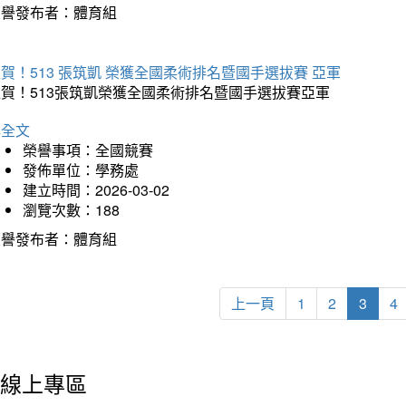
榮譽發布者：體育組
賀！513 張筑凱 榮獲全國柔術排名暨國手選拔賽 亞軍
狂賀！513張筑凱榮獲全國柔術排名暨國手選拔賽亞軍
詳全文
榮譽事項：全國競賽
發佈單位：學務處
建立時間：2026-03-02
瀏覽次數：188
榮譽發布者：體育組
上一頁
1
2
3
4
線上專區