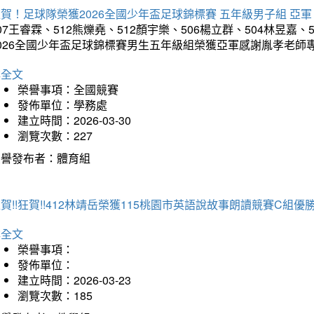
賀！足球隊榮獲2026全國少年盃足球錦標賽 五年級男子組 亞軍
07王睿霖、512熊爍堯、512顏宇樂、506楊立群、504林昱嘉、
2026全國少年盃足球錦標賽男生五年級組榮獲亞軍感謝胤孝老師
詳全文
榮譽事項：全國競賽
發佈單位：學務處
建立時間：2026-03-30
瀏覽次數：227
榮譽發布者：體育組
賀!!狂賀!!412林靖岳榮獲115桃園市英語說故事朗讀競賽C組優勝~
詳全文
榮譽事項：
發佈單位：
建立時間：2026-03-23
瀏覽次數：185