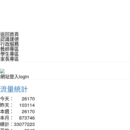
返回首頁
認識建德
行政服務
教師專區
學生專區
家長專區
網站登入login
流量統計
今天：
26170
昨天：
103114
本週：
26170
本月：
873746
總計：
33077223