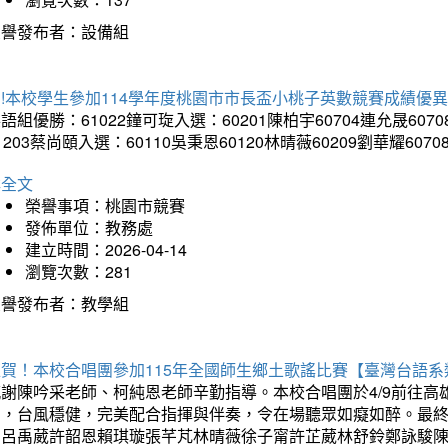
榮譽發布者：設備組
!本校學生參加114學年度桃園市市長盃小桃子英數競賽成績優
語組優勝：61022鐘可琁入選：60201陳柏宇60704連允晟6070
1203蔡尚頤入選：60110吳秉恩60120林晴薇60209劉華耀6070
詳全文
榮譽事項：桃園市競賽
發佈單位：教務處
建立時間：2026-04-14
瀏覽次數：281
榮譽發布者：教學組
狂賀！本校合唱團參加115年全國師生鄉土歌謠比賽【臺灣台語
感謝陳吟采老師、柯純恩老師辛勤指導。本校合唱團於4/9前往
力，台風穩健，完美配合指揮與伴奏，令在場聽眾如癡如醉。最
勳呂禹葳許韶恩賴琪璇張芊芃林晴薇徐子甯許芷葳林舒鈴鄭詠駿