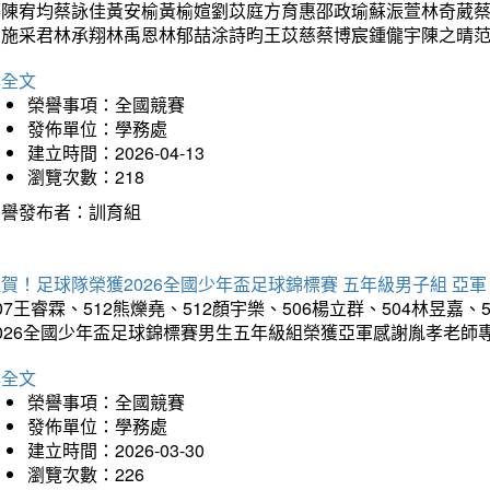
蓁陳宥均蔡詠佳黃安榆黃榆媗劉苡庭方育惠邵政瑜蘇浱萱林奇葳
昀施采君林承翔林禹恩林郁喆涂詩昀王苡慈蔡博宸鍾儱宇陳之晴
詳全文
榮譽事項：全國競賽
發佈單位：學務處
建立時間：2026-04-13
瀏覽次數：218
榮譽發布者：訓育組
賀！足球隊榮獲2026全國少年盃足球錦標賽 五年級男子組 亞軍
07王睿霖、512熊爍堯、512顏宇樂、506楊立群、504林昱嘉、
2026全國少年盃足球錦標賽男生五年級組榮獲亞軍感謝胤孝老師
詳全文
榮譽事項：全國競賽
發佈單位：學務處
建立時間：2026-03-30
瀏覽次數：226