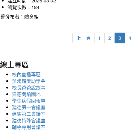
建立時間：2026-03-02
瀏覽次數：184
榮譽發布者：體育組
上一頁
1
2
3
4
線上專區
校內直播專區
吳鴻麟獎助學金
校長爸爸說故事
建德閱讀園地
學生病假回報單
建德第一會議室
建德第二會議室
建德特殊會議室
輔導專用會議室