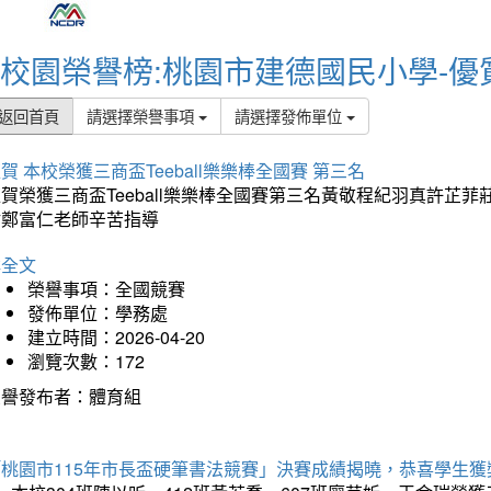
校園榮譽榜:桃園市建德國民小學-優
返回首頁
請選擇榮譽事項
請選擇發佈單位
賀 本校榮獲三商盃Teeball樂樂棒全國賽 第三名
狂賀榮獲三商盃Teeball樂樂棒全國賽第三名黃敬程紀羽真許
謝鄭富仁老師辛苦指導
詳全文
榮譽事項：全國競賽
發佈單位：學務處
建立時間：2026-04-20
瀏覽次數：172
榮譽發布者：體育組
「桃園市115年市長盃硬筆書法競賽」決賽成績揭曉，恭喜學生獲