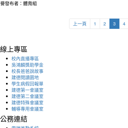
榮譽發布者：體育組
上一頁
1
2
3
4
線上專區
校內直播專區
吳鴻麟獎助學金
校長爸爸說故事
建德閱讀園地
學生病假回報單
建德第一會議室
建德第二會議室
建德特殊會議室
輔導專用會議室
公務連結