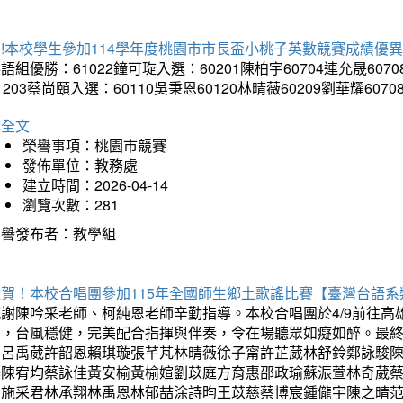
!本校學生參加114學年度桃園市市長盃小桃子英數競賽成績優
語組優勝：61022鐘可琁入選：60201陳柏宇60704連允晟6070
1203蔡尚頤入選：60110吳秉恩60120林晴薇60209劉華耀6070
詳全文
榮譽事項：桃園市競賽
發佈單位：教務處
建立時間：2026-04-14
瀏覽次數：281
榮譽發布者：教學組
狂賀！本校合唱團參加115年全國師生鄉土歌謠比賽【臺灣台語
感謝陳吟采老師、柯純恩老師辛勤指導。本校合唱團於4/9前往
力，台風穩健，完美配合指揮與伴奏，令在場聽眾如癡如醉。最
勳呂禹葳許韶恩賴琪璇張芊芃林晴薇徐子甯許芷葳林舒鈴鄭詠駿
蓁陳宥均蔡詠佳黃安榆黃榆媗劉苡庭方育惠邵政瑜蘇浱萱林奇葳
昀施采君林承翔林禹恩林郁喆涂詩昀王苡慈蔡博宸鍾儱宇陳之晴