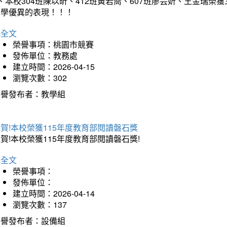
、本校304班陳以昕、412班黃若喬、607班廖芸妡、王金瑞
同學優異的表現！！！
詳全文
榮譽事項：桃園市競賽
發佈單位：教務處
建立時間：2026-04-15
瀏覽次數：302
榮譽發布者：教學組
賀!本校榮獲115年度教育部閱讀磐石獎
賀!本校榮獲115年度教育部閱讀磐石獎!
詳全文
榮譽事項：
發佈單位：
建立時間：2026-04-14
瀏覽次數：137
榮譽發布者：設備組