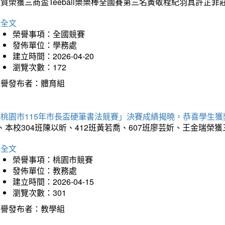
狂賀榮獲三商盃Teeball樂樂棒全國賽第三名黃敬程紀羽真許
詳全文
榮譽事項：全國競賽
發佈單位：學務處
建立時間：2026-04-20
瀏覽次數：172
榮譽發布者：體育組
「桃園市115年市長盃硬筆書法競賽」決賽成績揭曉，恭喜學生獲
、本校304班陳以昕、412班黃若喬、607班廖芸妡、王金瑞
詳全文
榮譽事項：桃園市競賽
發佈單位：教務處
建立時間：2026-04-15
瀏覽次數：301
榮譽發布者：教學組