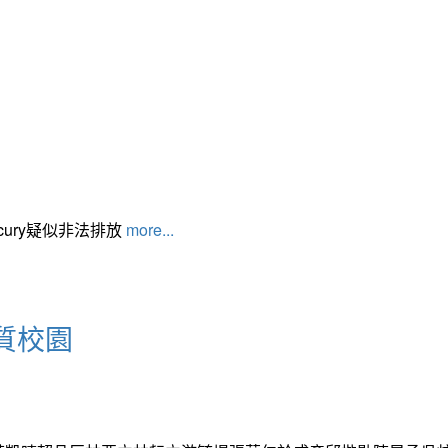
cury疑似非法排放
more...
質校園