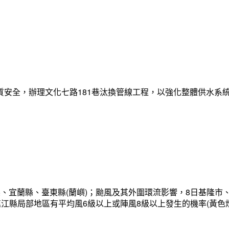
質安全，辦理文化七路181巷汰換管線工程，以強化整體供水系
、宜蘭縣、臺東縣(蘭嶼)；颱風及其外圍環流影響，8日基隆市
連江縣局部地區有平均風6級以上或陣風8級以上發生的機率(黃色