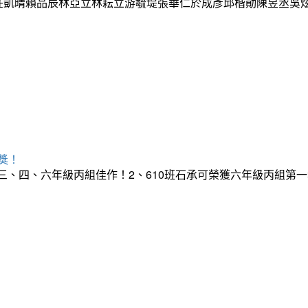
芷菲莊凱晴賴品辰林亞立林耘立游毓堤張華仁於成彥邱楷勛陳昱丞
獎！
榮獲三、四、六年級丙組佳作！2、610班石承可榮獲六年級丙組