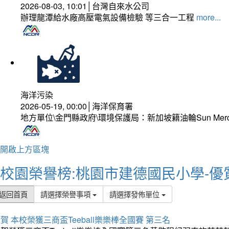
2026-08-03, 10:01│台灣自來水公司
辦理龍潭給水廠高壓電氣設備檢驗 等三合一工程
more...
海洋污染
2026-05-19, 00:00│海洋保育署
地方單位\金門縣政府\環境保護局：新加坡籍油輪Sun Mer
開啟上方區塊
校園榮譽榜:桃園市建德國民小學-優
返回首頁
請選擇榮譽事項
請選擇發佈單位
賀 本校榮獲三商盃Teeball樂樂棒全國賽 第三名