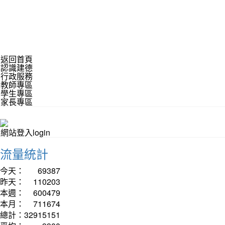
返回首頁
認識建德
行政服務
教師專區
學生專區
家長專區
網站登入login
流量統計
今天：
69387
昨天：
110203
本週：
600479
本月：
711674
總計：
32915151