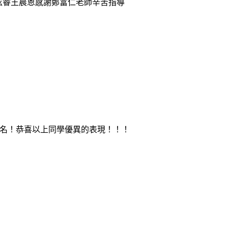
吳炫睿王晨恩感謝鄭富仁老師辛苦指導
第一名！恭喜以上同學優異的表現！！！