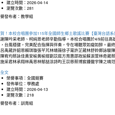
建立時間：2026-04-14
瀏覽次數：281
榮譽發布者：教學組
狂賀！本校合唱團參加115年全國師生鄉土歌謠比賽【臺灣台語
感謝陳吟采老師、柯純恩老師辛勤指導。本校合唱團於4/9前往
力，台風穩健，完美配合指揮與伴奏，令在場聽眾如癡如醉。最
勳呂禹葳許韶恩賴琪璇張芊芃林晴薇徐子甯許芷葳林舒鈴鄭詠駿
蓁陳宥均蔡詠佳黃安榆黃榆媗劉苡庭方育惠邵政瑜蘇浱萱林奇葳
昀施采君林承翔林禹恩林郁喆涂詩昀王苡慈蔡博宸鍾儱宇陳之晴
詳全文
榮譽事項：全國競賽
發佈單位：學務處
建立時間：2026-04-13
瀏覽次數：218
榮譽發布者：訓育組