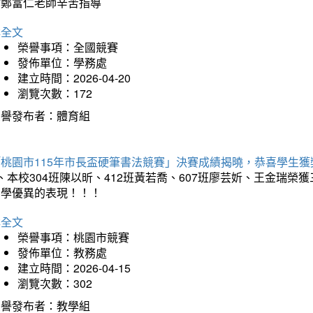
謝鄭富仁老師辛苦指導
詳全文
榮譽事項：全國競賽
發佈單位：學務處
建立時間：2026-04-20
瀏覽次數：172
榮譽發布者：體育組
「桃園市115年市長盃硬筆書法競賽」決賽成績揭曉，恭喜學生獲
、本校304班陳以昕、412班黃若喬、607班廖芸妡、王金瑞
同學優異的表現！！！
詳全文
榮譽事項：桃園市競賽
發佈單位：教務處
建立時間：2026-04-15
瀏覽次數：302
榮譽發布者：教學組