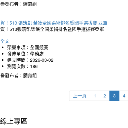
榮譽發布者：體育組
賀！513 張筑凱 榮獲全國柔術排名暨國手選拔賽 亞軍
狂賀！513張筑凱榮獲全國柔術排名暨國手選拔賽亞軍
詳全文
榮譽事項：全國競賽
發佈單位：學務處
建立時間：2026-03-02
瀏覽次數：186
榮譽發布者：體育組
上一頁
1
2
3
4
線上專區