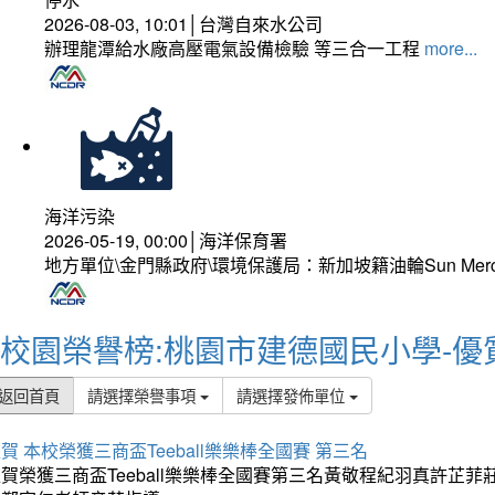
2026-08-03, 10:01│台灣自來水公司
辦理龍潭給水廠高壓電氣設備檢驗 等三合一工程
more...
海洋污染
2026-05-19, 00:00│海洋保育署
地方單位\金門縣政府\環境保護局：新加坡籍油輪Sun Mer
校園榮譽榜:桃園市建德國民小學-優
返回首頁
請選擇榮譽事項
請選擇發佈單位
賀 本校榮獲三商盃Teeball樂樂棒全國賽 第三名
狂賀榮獲三商盃Teeball樂樂棒全國賽第三名黃敬程紀羽真許