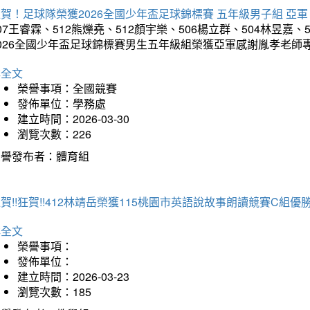
賀！足球隊榮獲2026全國少年盃足球錦標賽 五年級男子組 亞軍
07王睿霖、512熊爍堯、512顏宇樂、506楊立群、504林昱嘉、
2026全國少年盃足球錦標賽男生五年級組榮獲亞軍感謝胤孝老師
詳全文
榮譽事項：全國競賽
發佈單位：學務處
建立時間：2026-03-30
瀏覽次數：226
榮譽發布者：體育組
賀!!狂賀!!412林靖岳榮獲115桃園市英語說故事朗讀競賽C組優勝~
詳全文
榮譽事項：
發佈單位：
建立時間：2026-03-23
瀏覽次數：185