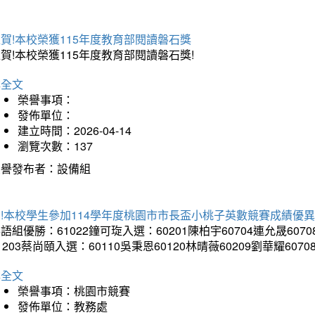
賀!本校榮獲115年度教育部閱讀磐石獎
賀!本校榮獲115年度教育部閱讀磐石獎!
詳全文
榮譽事項：
發佈單位：
建立時間：2026-04-14
瀏覽次數：137
榮譽發布者：設備組
!本校學生參加114學年度桃園市市長盃小桃子英數競賽成績優
語組優勝：61022鐘可琁入選：60201陳柏宇60704連允晟6070
1203蔡尚頤入選：60110吳秉恩60120林晴薇60209劉華耀6070
詳全文
榮譽事項：桃園市競賽
發佈單位：教務處