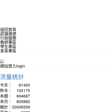
返回首頁
認識建德
行政服務
教師專區
學生專區
家長專區
網站登入login
流量統計
今天：
61420
昨天：
102175
本週：
694687
本月：
805882
總計：
33009359