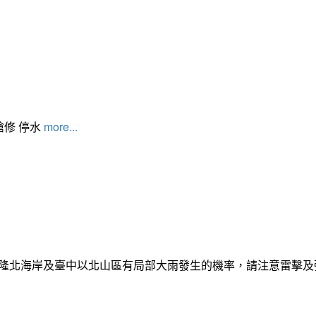
搶修 停水
more...
日基隆北海岸及臺中以北山區有局部大雨發生的機率，請注意雷擊