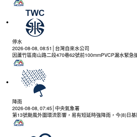
停水
2026-08-08, 08:51│台灣自來水公司
因蘆竹區南山路二段470巷62號前100mmPVCP漏水緊急
降雨
2026-08-08, 07:45│中央氣象署
第13號颱風外圍環流影響，易有短延時強降雨，今(8)