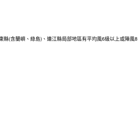
縣(含蘭嶼、綠島)、連江縣局部地區有平均風6級以上或陣風8