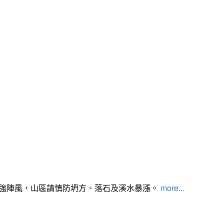
及強陣風，山區請慎防坍方、落石及溪水暴漲。
more...