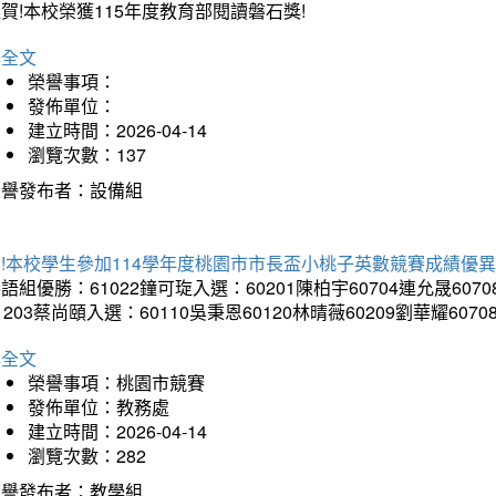
賀!本校榮獲115年度教育部閱讀磐石獎!
詳全文
榮譽事項：
發佈單位：
建立時間：2026-04-14
瀏覽次數：137
榮譽發布者：設備組
!本校學生參加114學年度桃園市市長盃小桃子英數競賽成績優
語組優勝：61022鐘可琁入選：60201陳柏宇60704連允晟6070
1203蔡尚頤入選：60110吳秉恩60120林晴薇60209劉華耀6070
詳全文
榮譽事項：桃園市競賽
發佈單位：教務處
建立時間：2026-04-14
瀏覽次數：282
榮譽發布者：教學組