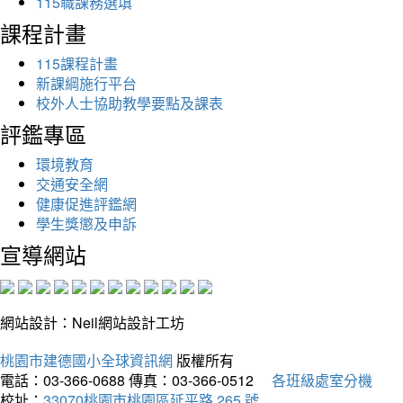
115職課務選填
課程計畫
115課程計畫
新課綱施行平台
校外人士協助教學要點及課表
評鑑專區
環境教育
交通安全網
健康促進評鑑網
學生獎懲及申訴
宣導網站
網站設計：Neil網站設計工坊
桃園市建德國小全球資訊網
版權所有
電話：03-366-0688
傳真：03-366-0512
各班級處室分機
校址：
33070桃園市桃園區延平路 265 號