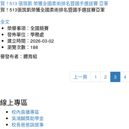
賀！513 張筑凱 榮獲全國柔術排名暨國手選拔賽 亞軍
狂賀！513張筑凱榮獲全國柔術排名暨國手選拔賽亞軍
詳全文
榮譽事項：全國競賽
發佈單位：學務處
建立時間：2026-03-02
瀏覽次數：188
榮譽發布者：體育組
上一頁
1
2
3
4
線上專區
校內直播專區
吳鴻麟獎助學金
校長爸爸說故事