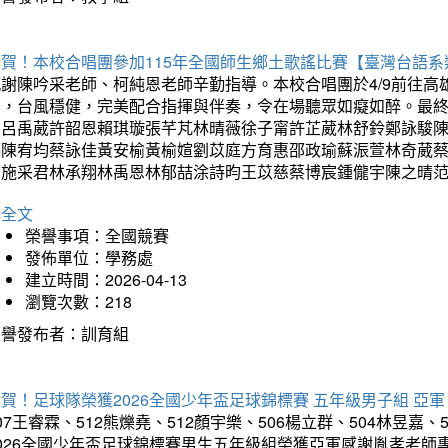
狂賀！本校合唱團參加115年全國師生鄉土歌謠比賽【臺灣台語
感謝陳吟采老師、柯純恩老師辛勤指導。本校合唱團於4/9前往
力，台風穩健，完美配合指揮與伴奏，令在場聽眾如癡如醉。最
勳呂禹葳許韶恩賴琪璇張芊芃林晴薇徐子甯許芷葳林舒鈴鄭詠駿
蓁陳宥均蔡詠佳黃安榆黃榆媗劉苡庭方育惠邵政瑜蘇浱萱林奇葳
昀施采君林承翔林禹恩林郁喆涂詩昀王苡慈蔡博宸鍾儱宇陳之晴
詳全文
榮譽事項：全國競賽
發佈單位：學務處
建立時間：2026-04-13
瀏覽次數：218
榮譽發布者：訓育組
賀！足球隊榮獲2026全國少年盃足球錦標賽 五年級男子組 亞軍
07王睿霖、512熊爍堯、512顏宇樂、506楊立群、504林昱嘉、
2026全國少年盃足球錦標賽男生五年級組榮獲亞軍感謝胤孝老師