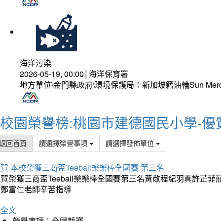
海洋污染
2026-05-19, 00:00│海洋保育署
地方單位\金門縣政府\環境保護局：新加坡籍油輪Sun Mer
校園榮譽榜:桃園市建德國民小學-優
返回首頁
請選擇榮譽事項
請選擇發佈單位
賀 本校榮獲三商盃Teeball樂樂棒全國賽 第三名
狂賀榮獲三商盃Teeball樂樂棒全國賽第三名黃敬程紀羽真許
謝鄭富仁老師辛苦指導
詳全文
榮譽事項：全國競賽