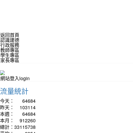
返回首頁
認識建德
行政服務
教師專區
學生專區
家長專區
網站登入login
流量統計
今天：
64684
昨天：
103114
本週：
64684
本月：
912260
總計：
33115738