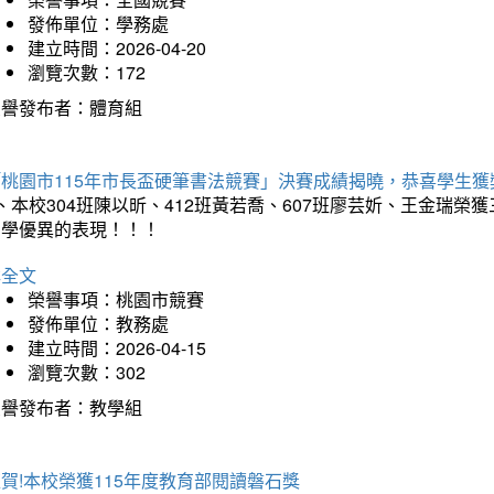
發佈單位：學務處
建立時間：2026-04-20
瀏覽次數：172
榮譽發布者：體育組
「桃園市115年市長盃硬筆書法競賽」決賽成績揭曉，恭喜學生獲
、本校304班陳以昕、412班黃若喬、607班廖芸妡、王金瑞
同學優異的表現！！！
詳全文
榮譽事項：桃園市競賽
發佈單位：教務處
建立時間：2026-04-15
瀏覽次數：302
榮譽發布者：教學組
賀!本校榮獲115年度教育部閱讀磐石獎