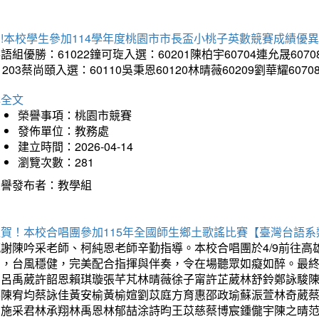
!本校學生參加114學年度桃園市市長盃小桃子英數競賽成績優
語組優勝：61022鐘可琁入選：60201陳柏宇60704連允晟6070
1203蔡尚頤入選：60110吳秉恩60120林晴薇60209劉華耀6070
詳全文
榮譽事項：桃園市競賽
發佈單位：教務處
建立時間：2026-04-14
瀏覽次數：281
榮譽發布者：教學組
狂賀！本校合唱團參加115年全國師生鄉土歌謠比賽【臺灣台語
感謝陳吟采老師、柯純恩老師辛勤指導。本校合唱團於4/9前往
力，台風穩健，完美配合指揮與伴奏，令在場聽眾如癡如醉。最
勳呂禹葳許韶恩賴琪璇張芊芃林晴薇徐子甯許芷葳林舒鈴鄭詠駿
蓁陳宥均蔡詠佳黃安榆黃榆媗劉苡庭方育惠邵政瑜蘇浱萱林奇葳
昀施采君林承翔林禹恩林郁喆涂詩昀王苡慈蔡博宸鍾儱宇陳之晴