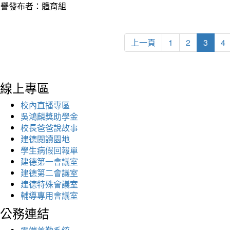
榮譽發布者：體育組
上一頁
1
2
3
4
線上專區
校內直播專區
吳鴻麟獎助學金
校長爸爸說故事
建德閱讀園地
學生病假回報單
建德第一會議室
建德第二會議室
建德特殊會議室
輔導專用會議室
公務連結