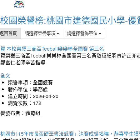
校園榮譽榜:桃園市建德國民小學-優
返回首頁
請選擇榮譽事項
請選擇發佈單位
賀 本校榮獲三商盃Teeball樂樂棒全國賽 第三名
狂賀榮獲三商盃Teeball樂樂棒全國賽第三名黃敬程紀羽真許
謝鄭富仁老師辛苦指導
詳全文
榮譽事項：全國競賽
發佈單位：學務處
建立時間：2026-04-20
瀏覽次數：172
榮譽發布者：體育組
「桃園市115年市長盃硬筆書法競賽」決賽成績揭曉，恭喜學生獲