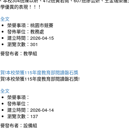
、本校304班陳以昕、412班黃若喬、607班廖芸妡、王金瑞
同學優異的表現！！！
詳全文
榮譽事項：桃園市競賽
發佈單位：教務處
建立時間：2026-04-15
瀏覽次數：301
榮譽發布者：教學組
賀!本校榮獲115年度教育部閱讀磐石獎
賀!本校榮獲115年度教育部閱讀磐石獎!
詳全文
榮譽事項：
發佈單位：
建立時間：2026-04-14
瀏覽次數：137
榮譽發布者：設備組