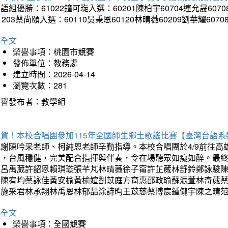
語組優勝：61022鐘可琁入選：60201陳柏宇60704連允晟6070
1203蔡尚頤入選：60110吳秉恩60120林晴薇60209劉華耀6070
詳全文
榮譽事項：桃園市競賽
發佈單位：教務處
建立時間：2026-04-14
瀏覽次數：281
榮譽發布者：教學組
狂賀！本校合唱團參加115年全國師生鄉土歌謠比賽【臺灣台語
感謝陳吟采老師、柯純恩老師辛勤指導。本校合唱團於4/9前往
力，台風穩健，完美配合指揮與伴奏，令在場聽眾如癡如醉。最
勳呂禹葳許韶恩賴琪璇張芊芃林晴薇徐子甯許芷葳林舒鈴鄭詠駿
蓁陳宥均蔡詠佳黃安榆黃榆媗劉苡庭方育惠邵政瑜蘇浱萱林奇葳
昀施采君林承翔林禹恩林郁喆涂詩昀王苡慈蔡博宸鍾儱宇陳之晴
詳全文
榮譽事項：全國競賽