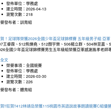
發佈單位：學務處
建立時間：2026-04-13
瀏覽次數：218
榮譽發布者：訓育組
賀！足球隊榮獲2026全國少年盃足球錦標賽 五年級男子組 亞軍
07王睿霖、512熊爍堯、512顏宇樂、506楊立群、504林昱嘉、
2026全國少年盃足球錦標賽男生五年級組榮獲亞軍感謝胤孝老師
詳全文
榮譽事項：全國競賽
發佈單位：學務處
建立時間：2026-03-30
瀏覽次數：226
榮譽發布者：體育組
賀!!狂賀!!412林靖岳榮獲115桃園市英語說故事朗讀競賽C組優勝~