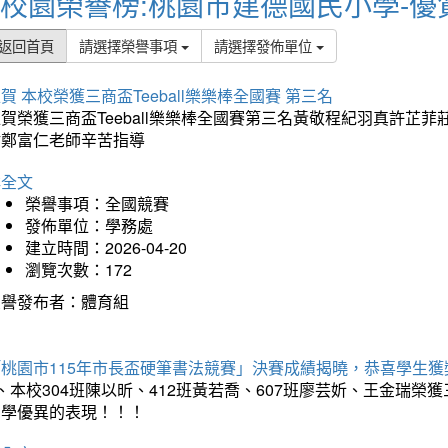
校園榮譽榜:桃園市建德國民小學-優
返回首頁
請選擇榮譽事項
請選擇發佈單位
賀 本校榮獲三商盃Teeball樂樂棒全國賽 第三名
狂賀榮獲三商盃Teeball樂樂棒全國賽第三名黃敬程紀羽真許
謝鄭富仁老師辛苦指導
詳全文
榮譽事項：全國競賽
發佈單位：學務處
建立時間：2026-04-20
瀏覽次數：172
榮譽發布者：體育組
「桃園市115年市長盃硬筆書法競賽」決賽成績揭曉，恭喜學生獲
、本校304班陳以昕、412班黃若喬、607班廖芸妡、王金瑞
同學優異的表現！！！