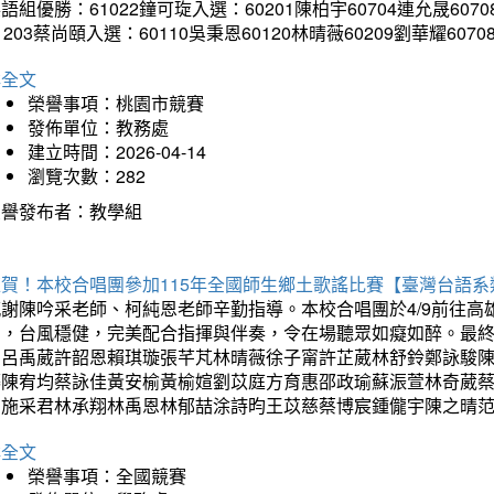
語組優勝：61022鐘可琁入選：60201陳柏宇60704連允晟6070
1203蔡尚頤入選：60110吳秉恩60120林晴薇60209劉華耀6070
詳全文
榮譽事項：桃園市競賽
發佈單位：教務處
建立時間：2026-04-14
瀏覽次數：282
榮譽發布者：教學組
狂賀！本校合唱團參加115年全國師生鄉土歌謠比賽【臺灣台語
感謝陳吟采老師、柯純恩老師辛勤指導。本校合唱團於4/9前往
力，台風穩健，完美配合指揮與伴奏，令在場聽眾如癡如醉。最
勳呂禹葳許韶恩賴琪璇張芊芃林晴薇徐子甯許芷葳林舒鈴鄭詠駿
蓁陳宥均蔡詠佳黃安榆黃榆媗劉苡庭方育惠邵政瑜蘇浱萱林奇葳
昀施采君林承翔林禹恩林郁喆涂詩昀王苡慈蔡博宸鍾儱宇陳之晴
詳全文
榮譽事項：全國競賽