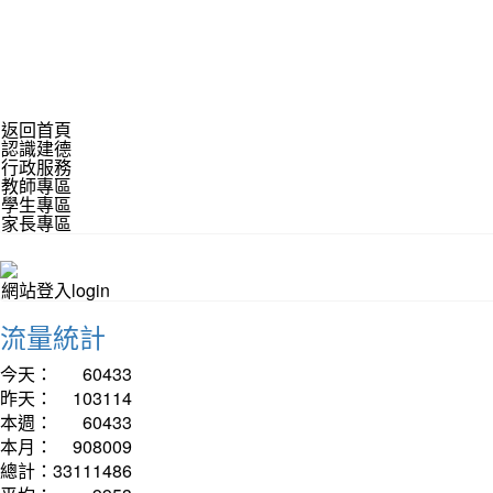
返回首頁
認識建德
行政服務
教師專區
學生專區
家長專區
網站登入login
流量統計
今天：
60433
昨天：
103114
本週：
60433
本月：
908009
總計：
33111486