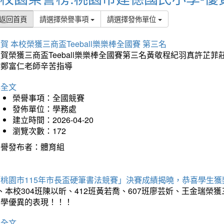
返回首頁
請選擇榮譽事項
請選擇發佈單位
賀 本校榮獲三商盃Teeball樂樂棒全國賽 第三名
狂賀榮獲三商盃Teeball樂樂棒全國賽第三名黃敬程紀羽真許
謝鄭富仁老師辛苦指導
詳全文
榮譽事項：全國競賽
發佈單位：學務處
建立時間：2026-04-20
瀏覽次數：172
榮譽發布者：體育組
「桃園市115年市長盃硬筆書法競賽」決賽成績揭曉，恭喜學生獲
、本校304班陳以昕、412班黃若喬、607班廖芸妡、王金瑞
同學優異的表現！！！
詳全文