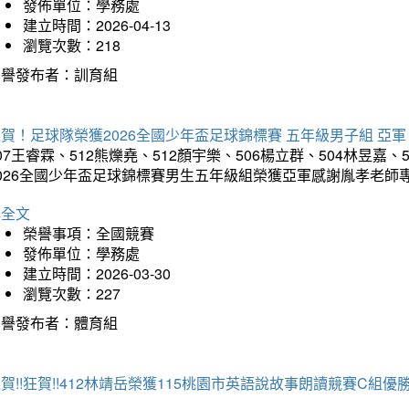
發佈單位：學務處
建立時間：2026-04-13
瀏覽次數：218
榮譽發布者：訓育組
賀！足球隊榮獲2026全國少年盃足球錦標賽 五年級男子組 亞軍
07王睿霖、512熊爍堯、512顏宇樂、506楊立群、504林昱嘉、
2026全國少年盃足球錦標賽男生五年級組榮獲亞軍感謝胤孝老師
詳全文
榮譽事項：全國競賽
發佈單位：學務處
建立時間：2026-03-30
瀏覽次數：227
榮譽發布者：體育組
賀!!狂賀!!412林靖岳榮獲115桃園市英語說故事朗讀競賽C組優勝~