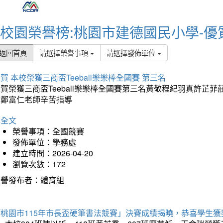
校園榮譽榜:桃園市建德國民小學-優
返回首頁
請選擇榮譽事項
請選擇發佈單位
賀 本校榮獲三商盃Teeball樂樂棒全國賽 第三名
狂賀榮獲三商盃Teeball樂樂棒全國賽第三名黃敬程紀羽真許
謝鄭富仁老師辛苦指導
詳全文
榮譽事項：全國競賽
發佈單位：學務處
建立時間：2026-04-20
瀏覽次數：172
榮譽發布者：體育組
「桃園市115年市長盃硬筆書法競賽」決賽成績揭曉，恭喜學生獲