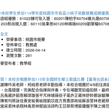
!本校學生參加114學年度桃園市市長盃小桃子英數競賽成績優
語組優勝：61022鐘可琁入選：60201陳柏宇60704連允晟6070
1203蔡尚頤入選：60110吳秉恩60120林晴薇60209劉華耀6070
詳全文
榮譽事項：桃園市競賽
發佈單位：教務處
建立時間：2026-04-14
瀏覽次數：281
榮譽發布者：教學組
狂賀！本校合唱團參加115年全國師生鄉土歌謠比賽【臺灣台語
感謝陳吟采老師、柯純恩老師辛勤指導。本校合唱團於4/9前往
力，台風穩健，完美配合指揮與伴奏，令在場聽眾如癡如醉。最
勳呂禹葳許韶恩賴琪璇張芊芃林晴薇徐子甯許芷葳林舒鈴鄭詠駿
蓁陳宥均蔡詠佳黃安榆黃榆媗劉苡庭方育惠邵政瑜蘇浱萱林奇葳
昀施采君林承翔林禹恩林郁喆涂詩昀王苡慈蔡博宸鍾儱宇陳之晴