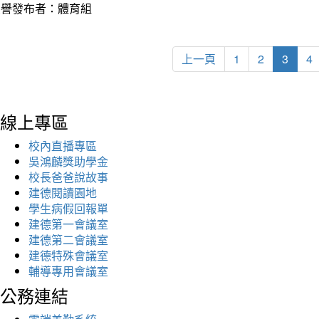
榮譽發布者：體育組
上一頁
1
2
3
4
線上專區
校內直播專區
吳鴻麟獎助學金
校長爸爸說故事
建德閱讀園地
學生病假回報單
建德第一會議室
建德第二會議室
建德特殊會議室
輔導專用會議室
公務連結