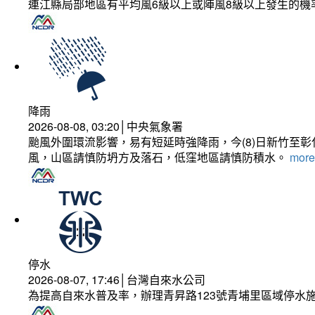
連江縣局部地區有平均風6級以上或陣風8級以上發生的機
降雨
2026-08-08, 03:20│中央氣象署
颱風外圍環流影響，易有短延時強降雨，今(8)日新竹至
風，山區請慎防坍方及落石，低窪地區請慎防積水。
more.
停水
2026-08-07, 17:46│台灣自來水公司
為提高自來水普及率，辦理青昇路123號青埔里區域停水