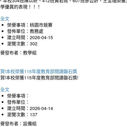
、本校304班陳以昕、412班黃若喬、607班廖芸妡、王金瑞
同學優異的表現！！！
詳全文
榮譽事項：桃園市競賽
發佈單位：教務處
建立時間：2026-04-15
瀏覽次數：302
榮譽發布者：教學組
賀!本校榮獲115年度教育部閱讀磐石獎
賀!本校榮獲115年度教育部閱讀磐石獎!
詳全文
榮譽事項：
發佈單位：
建立時間：2026-04-14
瀏覽次數：137
榮譽發布者：設備組