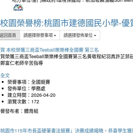
校園榮譽榜:桃園市建德國民小學-優
返回首頁
請選擇榮譽事項
請選擇發佈單位
賀 本校榮獲三商盃Teeball樂樂棒全國賽 第三名
狂賀榮獲三商盃Teeball樂樂棒全國賽第三名黃敬程紀羽真許
謝鄭富仁老師辛苦指導
詳全文
榮譽事項：全國競賽
發佈單位：學務處
建立時間：2026-04-20
瀏覽次數：172
榮譽發布者：體育組
「桃園市115年市長盃硬筆書法競賽」決賽成績揭曉，恭喜學生獲