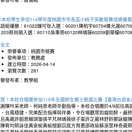
!本校學生參加114學年度桃園市市長盃小桃子英數競賽成績優
語組優勝：61022鐘可琁入選：60201陳柏宇60704連允晟6070
1203蔡尚頤入選：60110吳秉恩60120林晴薇60209劉華耀6070
詳全文
榮譽事項：桃園市競賽
發佈單位：教務處
建立時間：2026-04-14
瀏覽次數：281
榮譽發布者：教學組
狂賀！本校合唱團參加115年全國師生鄉土歌謠比賽【臺灣台語
感謝陳吟采老師、柯純恩老師辛勤指導。本校合唱團於4/9前往
力，台風穩健，完美配合指揮與伴奏，令在場聽眾如癡如醉。最
勳呂禹葳許韶恩賴琪璇張芊芃林晴薇徐子甯許芷葳林舒鈴鄭詠駿
蓁陳宥均蔡詠佳黃安榆黃榆媗劉苡庭方育惠邵政瑜蘇浱萱林奇葳
昀施采君林承翔林禹恩林郁喆涂詩昀王苡慈蔡博宸鍾儱宇陳之晴