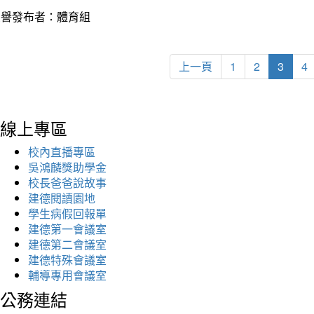
榮譽發布者：體育組
上一頁
1
2
3
4
線上專區
校內直播專區
吳鴻麟獎助學金
校長爸爸說故事
建德閱讀園地
學生病假回報單
建德第一會議室
建德第二會議室
建德特殊會議室
輔導專用會議室
公務連結