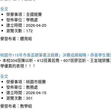
詳全文
榮譽事項：全國競賽
發佈單位：學務處
建立時間：2026-04-20
瀏覽次數：172
榮譽發布者：體育組
「桃園市115年市長盃硬筆書法競賽」決賽成績揭曉，恭喜學生獲
、本校304班陳以昕、412班黃若喬、607班廖芸妡、王金瑞
同學優異的表現！！！
詳全文
榮譽事項：桃園市競賽
發佈單位：教務處
建立時間：2026-04-15
瀏覽次數：301
榮譽發布者：教學組