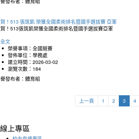
榮譽發布者：體育組
賀！513 張筑凱 榮獲全國柔術排名暨國手選拔賽 亞軍
狂賀！513張筑凱榮獲全國柔術排名暨國手選拔賽亞軍
詳全文
榮譽事項：全國競賽
發佈單位：學務處
建立時間：2026-03-02
瀏覽次數：184
榮譽發布者：體育組
上一頁
1
2
3
4
線上專區
校內直播專區