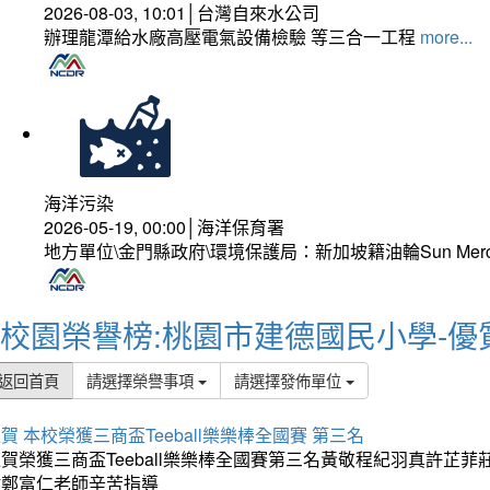
2026-08-03, 10:01│台灣自來水公司
辦理龍潭給水廠高壓電氣設備檢驗 等三合一工程
more...
海洋污染
2026-05-19, 00:00│海洋保育署
地方單位\金門縣政府\環境保護局：新加坡籍油輪Sun Mer
校園榮譽榜:桃園市建德國民小學-優
返回首頁
請選擇榮譽事項
請選擇發佈單位
賀 本校榮獲三商盃Teeball樂樂棒全國賽 第三名
狂賀榮獲三商盃Teeball樂樂棒全國賽第三名黃敬程紀羽真許
謝鄭富仁老師辛苦指導