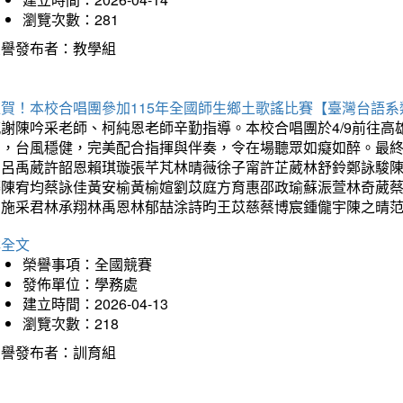
瀏覽次數：281
榮譽發布者：教學組
狂賀！本校合唱團參加115年全國師生鄉土歌謠比賽【臺灣台語
感謝陳吟采老師、柯純恩老師辛勤指導。本校合唱團於4/9前往
力，台風穩健，完美配合指揮與伴奏，令在場聽眾如癡如醉。最
勳呂禹葳許韶恩賴琪璇張芊芃林晴薇徐子甯許芷葳林舒鈴鄭詠駿
蓁陳宥均蔡詠佳黃安榆黃榆媗劉苡庭方育惠邵政瑜蘇浱萱林奇葳
昀施采君林承翔林禹恩林郁喆涂詩昀王苡慈蔡博宸鍾儱宇陳之晴
詳全文
榮譽事項：全國競賽
發佈單位：學務處
建立時間：2026-04-13
瀏覽次數：218
榮譽發布者：訓育組