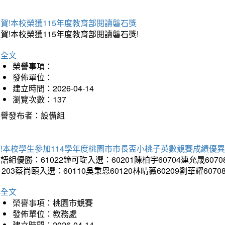
賀!本校榮獲115年度教育部閱讀磐石獎
賀!本校榮獲115年度教育部閱讀磐石獎!
詳全文
榮譽事項：
發佈單位：
建立時間：2026-04-14
瀏覽次數：137
榮譽發布者：設備組
!本校學生參加114學年度桃園市市長盃小桃子英數競賽成績優
語組優勝：61022鐘可琁入選：60201陳柏宇60704連允晟6070
1203蔡尚頤入選：60110吳秉恩60120林晴薇60209劉華耀6070
詳全文
榮譽事項：桃園市競賽
發佈單位：教務處
建立時間：2026-04-14