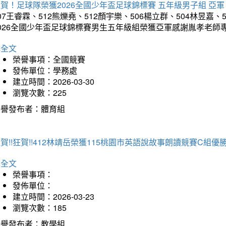
賀！足球隊榮獲2026全國少年盃足球錦標賽 五年級男子組 亞軍
07王睿霖、512熊爍堯、512顏宇樂、506楊立群、504林昱嘉、
2026全國少年盃足球錦標賽男生五年級組榮獲亞軍感謝胤孝老師
詳全文
榮譽事項：全國競賽
發佈單位：學務處
建立時間：2026-03-30
瀏覽次數：225
榮譽發布者：體育組
賀!!狂賀!!412林靖岳榮獲115桃園市英語說故事朗讀競賽C組優勝~
詳全文
榮譽事項：
發佈單位：
建立時間：2026-03-23
瀏覽次數：185
榮譽發布者：教學組