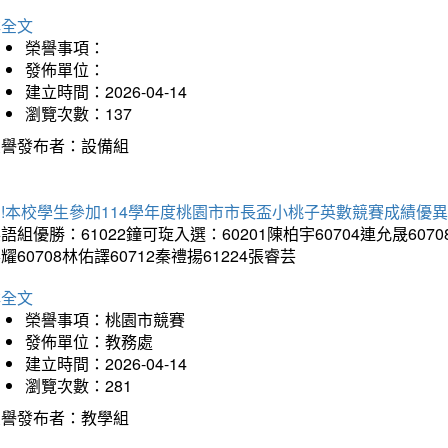
詳全文
榮譽事項：
發佈單位：
建立時間：2026-04-14
瀏覽次數：137
榮譽發布者：設備組
!本校學生參加114學年度桃園市市長盃小桃子英數競賽成績優
語組優勝：61022鐘可琁入選：60201陳柏宇60704連允晟6070
耀60708林佑譯60712秦禮揚61224張睿芸
詳全文
榮譽事項：桃園市競賽
發佈單位：教務處
建立時間：2026-04-14
瀏覽次數：281
榮譽發布者：教學組