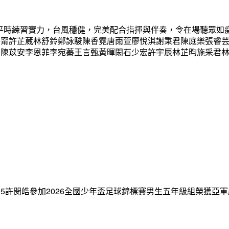
平時練習實力，台風穩健，完美配合指揮與伴奏，令在場聽眾如
子甯許芷葳林舒鈴鄭詠駿陳香霓唐雨萱廖悅淇謝秉君陳庭樂張睿
絜陳苡安李恩菲李宛蓁王言甄黃暉閎石少宏許宇辰林芷昀施采君
乙杰405許閔皓參加2026全國少年盃足球錦標賽男生五年級組榮獲亞