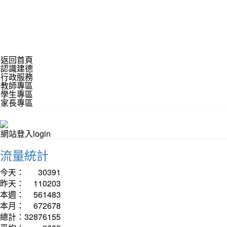
返回首頁
認識建德
行政服務
教師專區
學生專區
家長專區
網站登入login
流量統計
今天：
30391
昨天：
110203
本週：
561483
本月：
672678
總計：
32876155