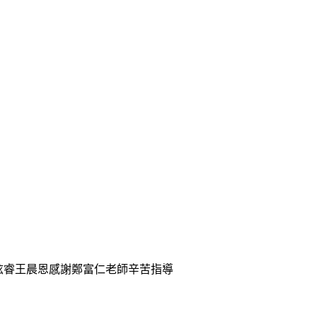
吳炫睿王晨恩感謝鄭富仁老師辛苦指導