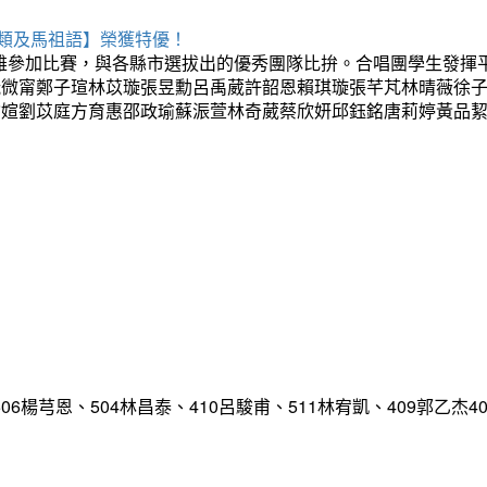
系類及馬祖語】榮獲特優！
高雄參加比賽，與各縣市選拔出的優秀團隊比拚。合唱團學生發揮
阮微甯鄭子瑄林苡璇張昱勳呂禹葳許韶恩賴琪璇張芊芃林晴薇徐
榆媗劉苡庭方育惠邵政瑜蘇浱萱林奇葳蔡欣妍邱鈺銘唐莉婷黃品
、506楊芎恩、504林昌泰、410呂駿甫、511林宥凱、409郭