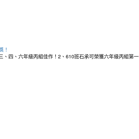
獎！
榮獲三、四、六年級丙組佳作！2、610班石承可榮獲六年級丙組