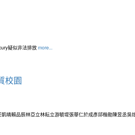
cury疑似非法排放
more...
質校園
芷菲莊凱晴賴品辰林亞立林耘立游毓堤張華仁於成彥邱楷勛陳昱丞