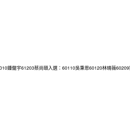
10鍾儱宇61203蔡尚頤入選：60110吳秉恩60120林晴薇6020