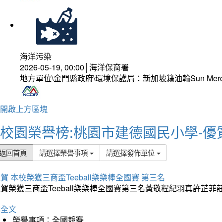
海洋污染
2026-05-19, 00:00│海洋保育署
地方單位\金門縣政府\環境保護局：新加坡籍油輪Sun Mer
開啟上方區塊
校園榮譽榜:桃園市建德國民小學-優
返回首頁
請選擇榮譽事項
請選擇發佈單位
賀 本校榮獲三商盃Teeball樂樂棒全國賽 第三名
狂賀榮獲三商盃Teeball樂樂棒全國賽第三名黃敬程紀羽真許
詳全文
榮譽事項：全國競賽