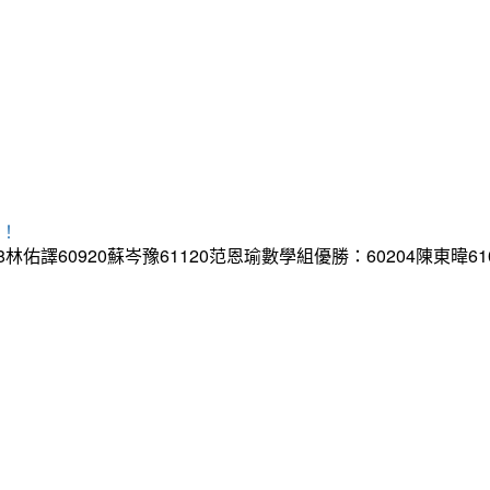
異！
8林佑譯60920蘇岑豫61120范恩瑜數學組優勝：60204陳東暐610