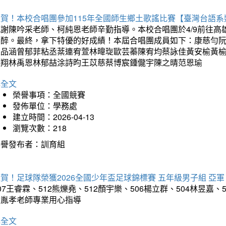
狂賀！本校合唱團參加115年全國師生鄉土歌謠比賽【臺灣台語
感謝陳吟采老師、柯純恩老師辛勤指導。本校合唱團於4/9前往
如醉。最終，拿下特優的好成績！本屆合唱團成員如下：康慈勻
王品涵曾郁菲粘丞棻連宥萱林暐琁歐芸蓁陳宥均蔡詠佳黃安榆黃
承翔林禹恩林郁喆涂詩昀王苡慈蔡博宸鍾儱宇陳之晴范恩瑜
詳全文
榮譽事項：全國競賽
發佈單位：學務處
建立時間：2026-04-13
瀏覽次數：218
榮譽發布者：訓育組
賀！足球隊榮獲2026全國少年盃足球錦標賽 五年級男子組 亞軍
07王睿霖、512熊爍堯、512顏宇樂、506楊立群、504林昱嘉
謝胤孝老師專業用心指導
詳全文