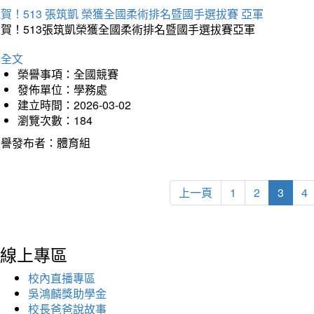
賀！513 張筑凱 榮獲全國柔術排名暨國手選拔賽 亞軍
狂賀！513張筑凱榮獲全國柔術排名暨國手選拔賽亞軍
詳全文
榮譽事項：全國競賽
發佈單位：學務處
建立時間：2026-03-02
瀏覽次數：184
榮譽發布者：體育組
上一頁
1
2
3
4
線上專區
校內直播專區
吳鴻麟獎助學金
校長爸爸說故事