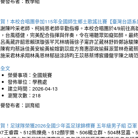
榮譽發布者：教學組
狂賀！本校合唱團參加115年全國師生鄉土歌謠比賽【臺灣台語
感謝陳吟采老師、柯純恩老師辛勤指導。本校合唱團於4/9前往
力，台風穩健，完美配合指揮與伴奏，令在場聽眾如癡如醉。最
勳呂禹葳許韶恩賴琪璇張芊芃林晴薇徐子甯許芷葳林舒鈴鄭詠駿
蓁陳宥均蔡詠佳黃安榆黃榆媗劉苡庭方育惠邵政瑜蘇浱萱林奇葳
昀施采君林承翔林禹恩林郁喆涂詩昀王苡慈蔡博宸鍾儱宇陳之晴
詳全文
榮譽事項：全國競賽
發佈單位：學務處
建立時間：2026-04-13
瀏覽次數：218
榮譽發布者：訓育組
賀！足球隊榮獲2026全國少年盃足球錦標賽 五年級男子組 亞軍
07王睿霖、512熊爍堯、512顏宇樂、506楊立群、504林昱嘉、