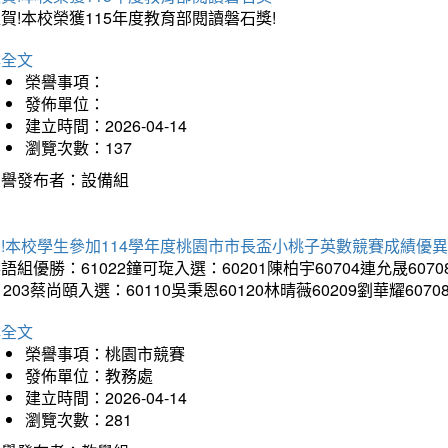
賀!本校榮獲115年度教育部閱讀磐石獎!
詳全文
榮譽事項：
發佈單位：
建立時間：2026-04-14
瀏覽次數：137
榮譽發布者：設備組
!本校學生參加114學年度桃園市市長盃小桃子英數競賽成績優
語組優勝：61022鐘可琁入選：60201陳柏宇60704連允晟6070
1203蔡尚頤入選：60110吳秉恩60120林晴薇60209劉華耀6070
詳全文
榮譽事項：桃園市競賽
發佈單位：教務處
建立時間：2026-04-14
瀏覽次數：281