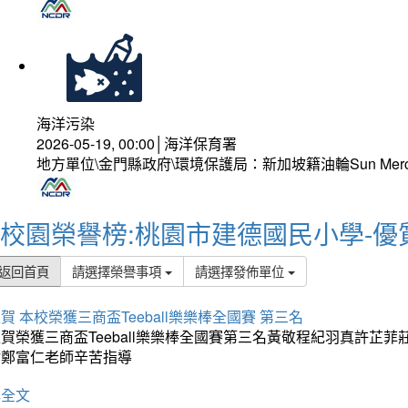
海洋污染
2026-05-19, 00:00│海洋保育署
地方單位\金門縣政府\環境保護局：新加坡籍油輪Sun Mer
校園榮譽榜:桃園市建德國民小學-優
返回首頁
請選擇榮譽事項
請選擇發佈單位
賀 本校榮獲三商盃Teeball樂樂棒全國賽 第三名
狂賀榮獲三商盃Teeball樂樂棒全國賽第三名黃敬程紀羽真許
謝鄭富仁老師辛苦指導
詳全文