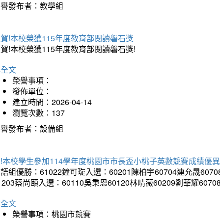
榮譽發布者：教學組
賀!本校榮獲115年度教育部閱讀磐石獎
賀!本校榮獲115年度教育部閱讀磐石獎!
詳全文
榮譽事項：
發佈單位：
建立時間：2026-04-14
瀏覽次數：137
榮譽發布者：設備組
!本校學生參加114學年度桃園市市長盃小桃子英數競賽成績優
語組優勝：61022鐘可琁入選：60201陳柏宇60704連允晟6070
1203蔡尚頤入選：60110吳秉恩60120林晴薇60209劉華耀6070
詳全文
榮譽事項：桃園市競賽