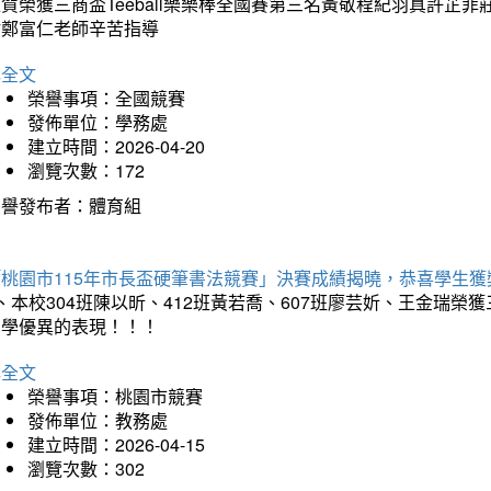
狂賀榮獲三商盃Teeball樂樂棒全國賽第三名黃敬程紀羽真許
謝鄭富仁老師辛苦指導
詳全文
榮譽事項：全國競賽
發佈單位：學務處
建立時間：2026-04-20
瀏覽次數：172
榮譽發布者：體育組
「桃園市115年市長盃硬筆書法競賽」決賽成績揭曉，恭喜學生獲
、本校304班陳以昕、412班黃若喬、607班廖芸妡、王金瑞
同學優異的表現！！！
詳全文
榮譽事項：桃園市競賽
發佈單位：教務處
建立時間：2026-04-15
瀏覽次數：302