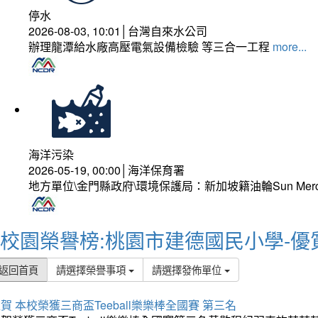
停水
2026-08-03, 10:01│台灣自來水公司
辦理龍潭給水廠高壓電氣設備檢驗 等三合一工程
more...
海洋污染
2026-05-19, 00:00│海洋保育署
地方單位\金門縣政府\環境保護局：新加坡籍油輪Sun Mer
校園榮譽榜:桃園市建德國民小學-優
返回首頁
請選擇榮譽事項
請選擇發佈單位
賀 本校榮獲三商盃Teeball樂樂棒全國賽 第三名