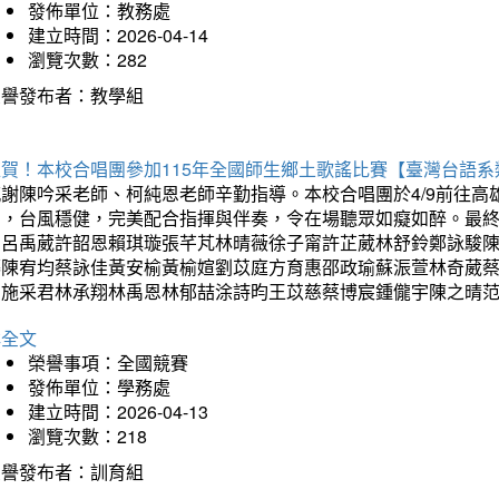
發佈單位：教務處
建立時間：2026-04-14
瀏覽次數：282
榮譽發布者：教學組
狂賀！本校合唱團參加115年全國師生鄉土歌謠比賽【臺灣台語
感謝陳吟采老師、柯純恩老師辛勤指導。本校合唱團於4/9前往
力，台風穩健，完美配合指揮與伴奏，令在場聽眾如癡如醉。最
勳呂禹葳許韶恩賴琪璇張芊芃林晴薇徐子甯許芷葳林舒鈴鄭詠駿
蓁陳宥均蔡詠佳黃安榆黃榆媗劉苡庭方育惠邵政瑜蘇浱萱林奇葳
昀施采君林承翔林禹恩林郁喆涂詩昀王苡慈蔡博宸鍾儱宇陳之晴
詳全文
榮譽事項：全國競賽
發佈單位：學務處
建立時間：2026-04-13
瀏覽次數：218
榮譽發布者：訓育組