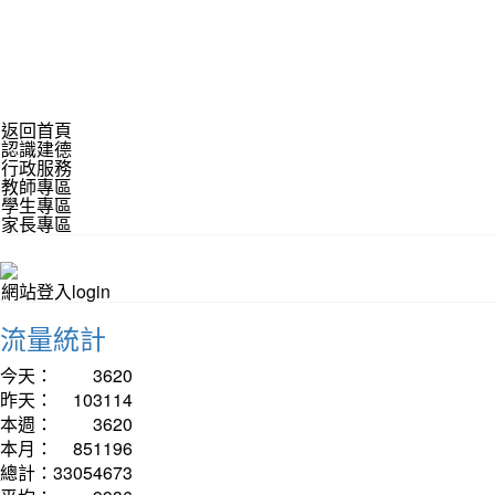
返回首頁
認識建德
行政服務
教師專區
學生專區
家長專區
網站登入login
流量統計
今天：
3620
昨天：
103114
本週：
3620
本月：
851196
總計：
33054673