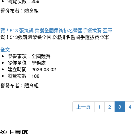
瀏覽次數：259
榮譽發布者：體育組
賀！513 張筑凱 榮獲全國柔術排名暨國手選拔賽 亞軍
狂賀！513張筑凱榮獲全國柔術排名暨國手選拔賽亞軍
詳全文
榮譽事項：全國競賽
發佈單位：學務處
建立時間：2026-03-02
瀏覽次數：188
榮譽發布者：體育組
上一頁
1
2
3
4
線上專區