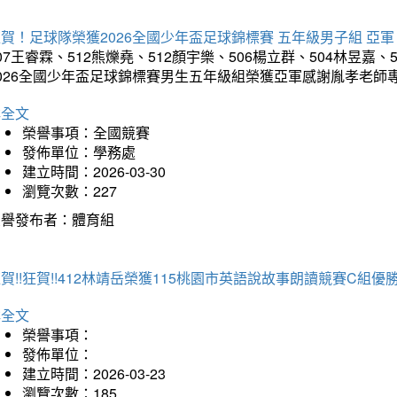
賀！足球隊榮獲2026全國少年盃足球錦標賽 五年級男子組 亞軍
07王睿霖、512熊爍堯、512顏宇樂、506楊立群、504林昱嘉、
2026全國少年盃足球錦標賽男生五年級組榮獲亞軍感謝胤孝老師
詳全文
榮譽事項：全國競賽
發佈單位：學務處
建立時間：2026-03-30
瀏覽次數：227
榮譽發布者：體育組
賀!!狂賀!!412林靖岳榮獲115桃園市英語說故事朗讀競賽C組優勝~
詳全文
榮譽事項：
發佈單位：
建立時間：2026-03-23
瀏覽次數：185