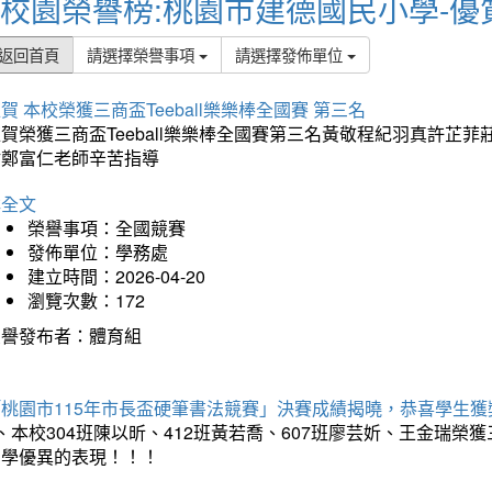
校園榮譽榜:桃園市建德國民小學-優
返回首頁
請選擇榮譽事項
請選擇發佈單位
賀 本校榮獲三商盃Teeball樂樂棒全國賽 第三名
狂賀榮獲三商盃Teeball樂樂棒全國賽第三名黃敬程紀羽真許
謝鄭富仁老師辛苦指導
詳全文
榮譽事項：全國競賽
發佈單位：學務處
建立時間：2026-04-20
瀏覽次數：172
榮譽發布者：體育組
「桃園市115年市長盃硬筆書法競賽」決賽成績揭曉，恭喜學生獲
、本校304班陳以昕、412班黃若喬、607班廖芸妡、王金瑞
同學優異的表現！！！