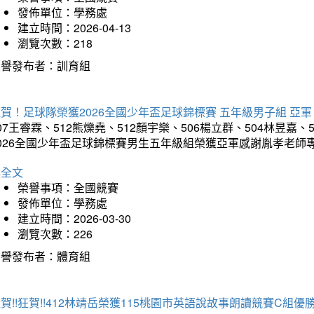
發佈單位：學務處
建立時間：2026-04-13
瀏覽次數：218
榮譽發布者：訓育組
賀！足球隊榮獲2026全國少年盃足球錦標賽 五年級男子組 亞軍
07王睿霖、512熊爍堯、512顏宇樂、506楊立群、504林昱嘉、
2026全國少年盃足球錦標賽男生五年級組榮獲亞軍感謝胤孝老師
詳全文
榮譽事項：全國競賽
發佈單位：學務處
建立時間：2026-03-30
瀏覽次數：226
榮譽發布者：體育組
賀!!狂賀!!412林靖岳榮獲115桃園市英語說故事朗讀競賽C組優勝~