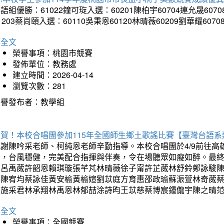
語組優勝：61022鐘可琁入選：60201陳柏宇60704連允晟6070
1203蔡尚頤入選：60110吳秉恩60120林晴薇60209劉華耀6070
詳全文
榮譽事項：桃園市競賽
發佈單位：教務處
建立時間：2026-04-14
瀏覽次數：281
榮譽發布者：教學組
狂賀！本校合唱團參加115年全國師生鄉土歌謠比賽【臺灣台語
感謝陳吟采老師、柯純恩老師辛勤指導。本校合唱團於4/9前往
力，台風穩健，完美配合指揮與伴奏，令在場聽眾如癡如醉。最
勳呂禹葳許韶恩賴琪璇張芊芃林晴薇徐子甯許芷葳林舒鈴鄭詠駿
蓁陳宥均蔡詠佳黃安榆黃榆媗劉苡庭方育惠邵政瑜蘇浱萱林奇葳
昀施采君林承翔林禹恩林郁喆涂詩昀王苡慈蔡博宸鍾儱宇陳之晴
詳全文
榮譽事項：全國競賽