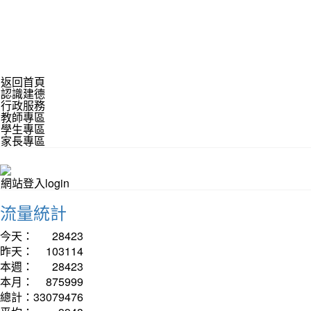
返回首頁
認識建德
行政服務
教師專區
學生專區
家長專區
網站登入login
流量統計
今天：
28423
昨天：
103114
本週：
28423
本月：
875999
總計：
33079476