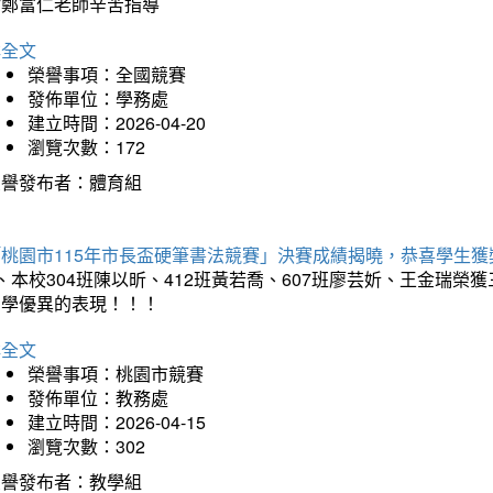
謝鄭富仁老師辛苦指導
詳全文
榮譽事項：全國競賽
發佈單位：學務處
建立時間：2026-04-20
瀏覽次數：172
榮譽發布者：體育組
「桃園市115年市長盃硬筆書法競賽」決賽成績揭曉，恭喜學生獲
、本校304班陳以昕、412班黃若喬、607班廖芸妡、王金瑞
同學優異的表現！！！
詳全文
榮譽事項：桃園市競賽
發佈單位：教務處
建立時間：2026-04-15
瀏覽次數：302
榮譽發布者：教學組