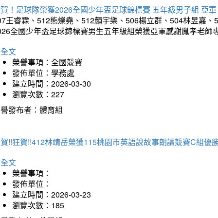
賀！足球隊榮獲2026全國少年盃足球錦標賽 五年級男子組 亞軍
07王睿霖、512熊爍堯、512顏宇樂、506楊立群、504林昱嘉、
2026全國少年盃足球錦標賽男生五年級組榮獲亞軍感謝胤孝老師
詳全文
榮譽事項：全國競賽
發佈單位：學務處
建立時間：2026-03-30
瀏覽次數：227
榮譽發布者：體育組
賀!!狂賀!!412林靖岳榮獲115桃園市英語說故事朗讀競賽C組優勝~
詳全文
榮譽事項：
發佈單位：
建立時間：2026-03-23
瀏覽次數：185