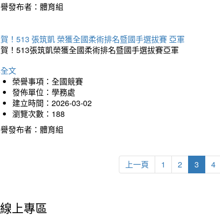
榮譽發布者：體育組
賀！513 張筑凱 榮獲全國柔術排名暨國手選拔賽 亞軍
狂賀！513張筑凱榮獲全國柔術排名暨國手選拔賽亞軍
詳全文
榮譽事項：全國競賽
發佈單位：學務處
建立時間：2026-03-02
瀏覽次數：188
榮譽發布者：體育組
上一頁
1
2
3
4
線上專區