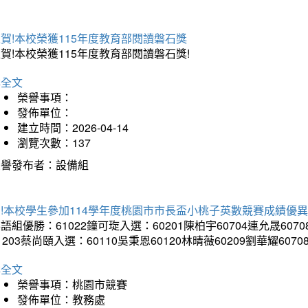
賀!本校榮獲115年度教育部閱讀磐石獎
賀!本校榮獲115年度教育部閱讀磐石獎!
詳全文
榮譽事項：
發佈單位：
建立時間：2026-04-14
瀏覽次數：137
榮譽發布者：設備組
!本校學生參加114學年度桃園市市長盃小桃子英數競賽成績優
語組優勝：61022鐘可琁入選：60201陳柏宇60704連允晟6070
1203蔡尚頤入選：60110吳秉恩60120林晴薇60209劉華耀6070
詳全文
榮譽事項：桃園市競賽
發佈單位：教務處