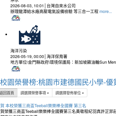
2026-08-03, 10:01│台灣自來水公司
辦理龍潭給水廠高壓電氣設備檢驗 等三合一工程
more...
海洋污染
2026-05-19, 00:00│海洋保育署
地方單位\金門縣政府\環境保護局：新加坡籍油輪Sun Mer
校園榮譽榜:桃園市建德國民小學-優
返回首頁
請選擇榮譽事項
請選擇發佈單位
賀 本校榮獲三商盃Teeball樂樂棒全國賽 第三名
狂賀榮獲三商盃Teeball樂樂棒全國賽第三名黃敬程紀羽真許