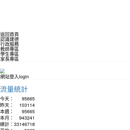
返回首頁
認識建德
行政服務
教師專區
學生專區
家長專區
網站登入login
流量統計
今天：
95665
昨天：
103114
本週：
95665
本月：
943241
總計：
33146718