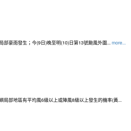
發生；今(9日)晚至明(10)日第13號颱風外圍...
more...
局部地區有平均風6級以上或陣風8級以上發生的機率(黃...