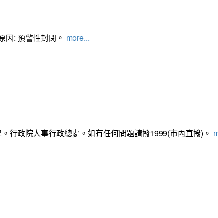
管制原因: 預警性封閉。
more...
準。行政院人事行政總處。如有任何問題請撥1999(市內直撥)。
m